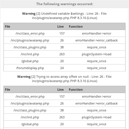
The following warnings occurred:
Warning
[2] Undefined variable $settings - Line: 26 - File:
inc/plugins/avatarep.php PHP 8.3.16 (Linux)
File
Line
Function
/inc/class_error.php
157
errorHandler->error
/inc/plugins/avatarep.php
26
errorHandler->error_callback
/inc/class_plugins.php
38
require_once
/inc/init.php
263
pluginSystem->load
/global.php
20
require_once
/forumdisplay.php
24
require_once
Warning
[2] Trying to access array offset on null - Line: 26 - File:
inc/plugins/avatarep.php PHP 8.3.16 (Linux)
File
Line
Function
/inc/class_error.php
157
errorHandler->error
/inc/plugins/avatarep.php
26
errorHandler->error_callback
/inc/class_plugins.php
38
require_once
/inc/init.php
263
pluginSystem->load
/global.php
20
require_once