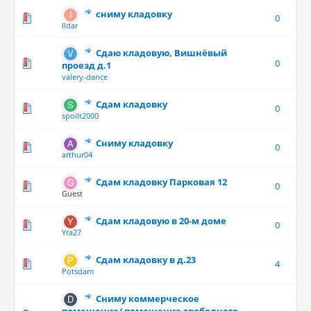
сниму кладовку
0
Ildar
Сдаю кладовую, Вишнёвый
0
проезд д.1
valery-dance
Сдам кладовку
0
spoilt2000
Сниму кладовку
0
arthur04
Сдам кладовку Парковая 12
0
Guest
Сдам кладовую в 20-м доме
0
Yra27
Сдам кладовку в д.23
4
Potsdam
Сниму коммерческое