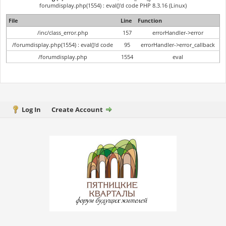
forumdisplay.php(1554) : eval()'d code PHP 8.3.16 (Linux)
File
Line
Function
/inc/class_error.php
157
errorHandler->error
/forumdisplay.php(1554) : eval()'d code
95
errorHandler->error_callback
/forumdisplay.php
1554
eval
Log In
Create Account