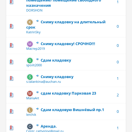
помещение/ помещение свободного
1
назначения
DORSHON
Сниму кладовку на длительный
0
срок
KatrinSky
Сниму кладовку! СРОЧНО!!!
0
Мастер2019
Сдам кладовку
0
spoilt2000
Сниму кладовку
1
s.talankina@auchan.ru
сдам кладовку Парковая 23
2
MariaArt
Сдам кладовую Вишнёвый пр.1
0
lerchik
Аренда.
1
Centr_catherine@mail.ru