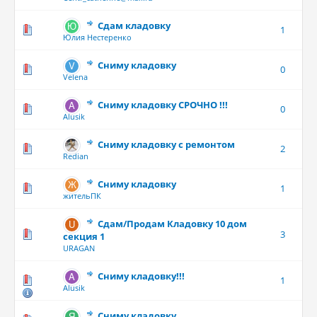
Сдам кладовку
1
Юлия Нестеренко
Сниму кладовку
0
Velena
Сниму кладовку СРОЧНО !!!
0
Alusik
Сниму кладовку с ремонтом
2
Redian
Сниму кладовку
1
жительПК
Сдам/Продам Кладовку 10 дом
3
секция 1
URAGAN
Сниму кладовку!!!
1
Alusik
Сниму кладовку