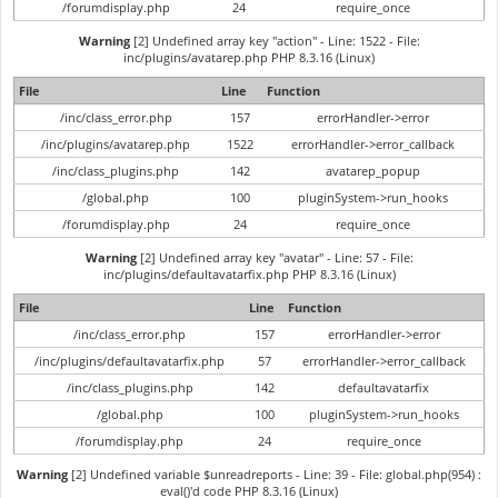
/forumdisplay.php
24
require_once
Warning
[2] Undefined array key "action" - Line: 1522 - File:
inc/plugins/avatarep.php PHP 8.3.16 (Linux)
File
Line
Function
/inc/class_error.php
157
errorHandler->error
/inc/plugins/avatarep.php
1522
errorHandler->error_callback
/inc/class_plugins.php
142
avatarep_popup
/global.php
100
pluginSystem->run_hooks
/forumdisplay.php
24
require_once
Warning
[2] Undefined array key "avatar" - Line: 57 - File:
inc/plugins/defaultavatarfix.php PHP 8.3.16 (Linux)
File
Line
Function
/inc/class_error.php
157
errorHandler->error
/inc/plugins/defaultavatarfix.php
57
errorHandler->error_callback
/inc/class_plugins.php
142
defaultavatarfix
/global.php
100
pluginSystem->run_hooks
/forumdisplay.php
24
require_once
Warning
[2] Undefined variable $unreadreports - Line: 39 - File: global.php(954) :
eval()'d code PHP 8.3.16 (Linux)