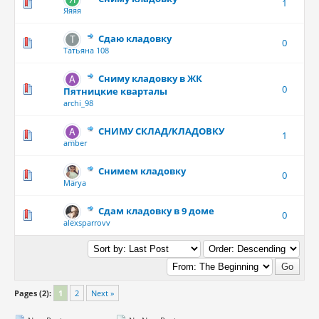
1
Яяяя
Сдаю кладовку
0
Татьяна 108
Сниму кладовку в ЖК
0
Пятницкие кварталы
archi_98
СНИМУ СКЛАД/КЛАДОВКУ
1
amber
Снимем кладовку
0
Marya
Сдам кладовку в 9 доме
0
alexsparrovv
Pages (2):
1
2
Next »