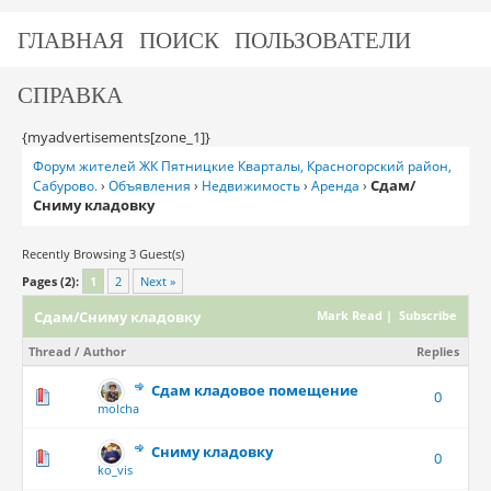
ГЛАВНАЯ
ПОИСК
ПОЛЬЗОВАТЕЛИ
СПРАВКА
{myadvertisements[zone_1]}
Форум жителей ЖК Пятницкие Кварталы, Красногорский район,
Сдам/
Сабурово.
›
Объявления
›
Недвижимость
›
Аренда
›
Сниму кладовку
Recently Browsing 3 Guest(s)
Pages (2):
1
2
Next »
Сдам/Сниму кладовку
Mark Read
|
Subscribe
Thread
/
Author
Replies
Сдам кладовое помещение
0
molcha
Сниму кладовку
0
ko_vis