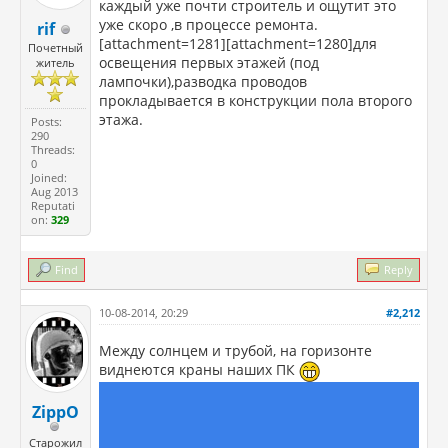
каждый уже почти строитель и ощутит это
уже скоро ,в процессе ремонта.
rif
[attachment=1281][attachment=1280]для
Почетный
освещения первых этажей (под
житель
лампочки),разводка проводов
прокладывается в конструкции пола второго
этажа.
Posts:
290
Threads:
0
Joined:
Aug 2013
Reputati
on:
329
Find
Reply
10-08-2014, 20:29
#2,212
Между солнцем и трубой, на горизонте
виднеются краны наших ПК
ZippO
Старожил