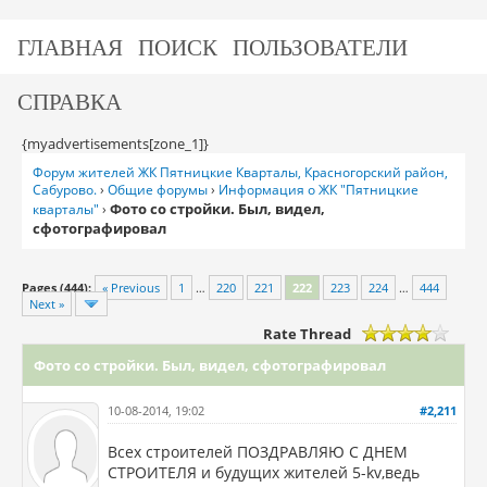
ГЛАВНАЯ
ПОИСК
ПОЛЬЗОВАТЕЛИ
СПРАВКА
{myadvertisements[zone_1]}
Форум жителей ЖК Пятницкие Кварталы, Красногорский район,
Сабурово.
›
Общие форумы
›
Информация о ЖК "Пятницкие
Фото со стройки. Был, видел,
кварталы"
›
сфотографировал
Pages (444):
« Previous
1
…
220
221
222
223
224
…
444
Next »
Rate Thread
Фото со стройки. Был, видел, сфотографировал
10-08-2014, 19:02
#2,211
Всех строителей ПОЗДРАВЛЯЮ С ДНЕМ
СТРОИТЕЛЯ и будущих жителей 5-kv,ведь