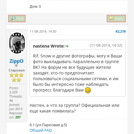
Дом 3
Find
Reply
11-08-2014, 14:50
#2,218
(11-08-2014, 14:32)
nastena Wrote:
Rif, Snow и другие фотографы, могу я Ваши
ZippO
фото выкладывать параллельно в группе
ВК? На форум не все будущие жители
Старожил
заходят, кто-то предпочитает
пользоваться социальными сетями, и им
было бы интересно тоже наблюдать
Posts:
прогресс благодаря Вам
2,329
Threads:
46
Joined:
Настен, а что за группа? Официальная или
Jun 2013
еще какая появилась?
Reputati
on:
297
6.1 (ул.Парковая д.5)
Общий FAQ