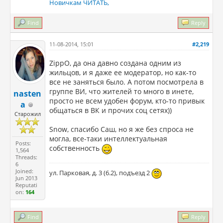
Новичкам ЧИТАТЬ,
Find
Reply
11-08-2014, 15:01
#2,219
ZippO, да она давно создана одним из
жильцов, и я даже ее модератор, но как-то
все не заняться было. А потом посмотрела в
группе ВИ, что жителей то много в инете,
nasten
просто не всем удобен форум, кто-то привык
a
общаться в ВК и прочих соц сетях))
Старожил
Snow, спасибо Саш, но я же без спроса не
могла, все-таки интеллектуальная
Posts:
собственность
1,564
Threads:
6
Joined:
ул. Парковая, д. 3 (6.2), подъезд 2
Jun 2013
Reputati
on:
164
Find
Reply