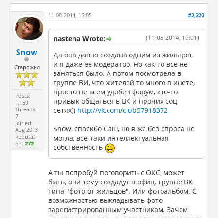
11-08-2014, 15:05
#2,220
(11-08-2014, 15:01)
nastena Wrote:
Snow
Да она давно создана одним из жильцов,
и я даже ее модератор, но как-то все не
Старожил
заняться было. А потом посмотрела в
группе ВИ, что жителей то много в инете,
просто не всем удобен форум, кто-то
Posts:
привык общаться в ВК и прочих соц
1,159
Threads:
сетях))
http://vk.com/club57918372
7
Joined:
Snow, спасибо Саш, но я же без спроса не
Aug 2013
Reputati
могла, все-таки интеллектуальная
on:
272
собственность
А ты попробуй поговорить с ОКС, может
быть, они тему создадут в офиц. группе ВК
типа "фото от жильцов". Или фотоальбом. С
возможностью выкладывать фото
зарегистрированным участникам. Зачем