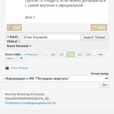
группы то плодить, если можно договориться
с самой крупной и официальной.
Дом 3
Find
Reply
«
Next
Oldest
|
Next Newest
»
Pages (444):
« Previous
1
…
220
221
222
223
224
…
444
Next »
Print Thread
Forum Jump:
Recently Browsing 20 Guest(s)
{myadvertisements[zone_2]}
Политика конфиденциальности