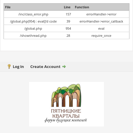
File
Line
Function
/inc/class_error.php
157
errorHandler->error
/global.php(954) : eval()'d code
39
errorHandler->error_callback
/global.php
954
eval
/showthread.php
28
require_once
Log In
Create Account