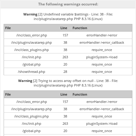
The following warnings occurred:
Warning
[2] Undefined variable $settings - Line: 38 - File:
inc/plugins/avatarep.php PHP 8.3.16 (Linux)
File
Line
Function
/inc/class_error.php
157
errorHandler->error
/inc/plugins/avatarep.php
38
errorHandler->error_callback
/inc/class_plugins.php
38
require_once
/inc/init.php
263
pluginSystem->load
/global.php
20
require_once
/showthread.php
28
require_once
Warning
[2] Trying to access array offset on null - Line: 38 - File:
inc/plugins/avatarep.php PHP 8.3.16 (Linux)
File
Line
Function
/inc/class_error.php
157
errorHandler->error
/inc/plugins/avatarep.php
38
errorHandler->error_callback
/inc/class_plugins.php
38
require_once
/inc/init.php
263
pluginSystem->load
/global.php
20
require_once