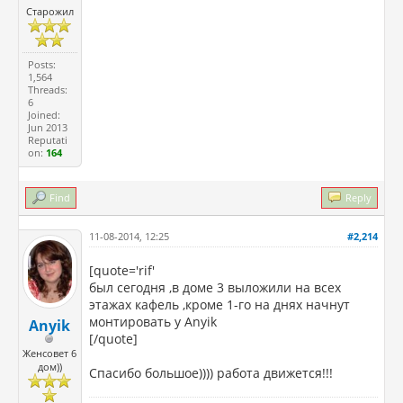
Старожил
Posts:
1,564
Threads:
6
Joined:
Jun 2013
Reputati
on:
164
Find
Reply
11-08-2014, 12:25
#2,214
[quote='rif'
был сегодня ,в доме 3 выложили на всех
этажах кафель ,кроме 1-го на днях начнут
монтировать у Anyik
Anyik
[/quote]
Женсовет 6
дом))
Спасибо большое)))) работа движется!!!