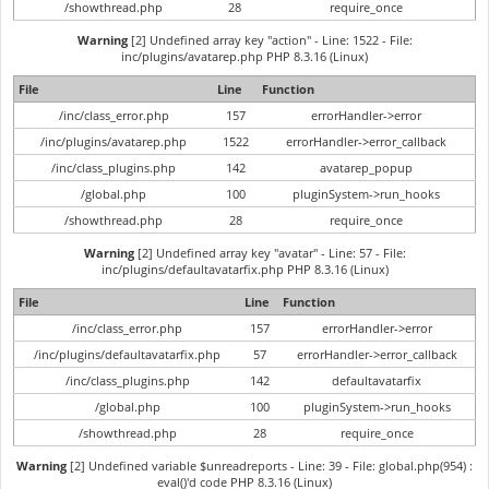
/showthread.php
28
require_once
Warning
[2] Undefined array key "action" - Line: 1522 - File:
inc/plugins/avatarep.php PHP 8.3.16 (Linux)
File
Line
Function
/inc/class_error.php
157
errorHandler->error
/inc/plugins/avatarep.php
1522
errorHandler->error_callback
/inc/class_plugins.php
142
avatarep_popup
/global.php
100
pluginSystem->run_hooks
/showthread.php
28
require_once
Warning
[2] Undefined array key "avatar" - Line: 57 - File:
inc/plugins/defaultavatarfix.php PHP 8.3.16 (Linux)
File
Line
Function
/inc/class_error.php
157
errorHandler->error
/inc/plugins/defaultavatarfix.php
57
errorHandler->error_callback
/inc/class_plugins.php
142
defaultavatarfix
/global.php
100
pluginSystem->run_hooks
/showthread.php
28
require_once
Warning
[2] Undefined variable $unreadreports - Line: 39 - File: global.php(954) :
eval()'d code PHP 8.3.16 (Linux)