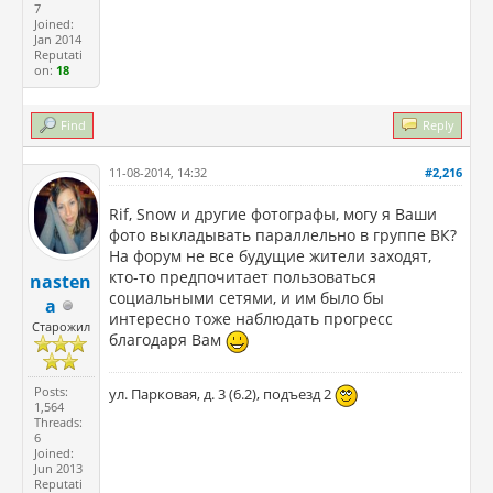
7
Joined:
Jan 2014
Reputati
on:
18
Find
Reply
11-08-2014, 14:32
#2,216
Rif, Snow и другие фотографы, могу я Ваши
фото выкладывать параллельно в группе ВК?
На форум не все будущие жители заходят,
кто-то предпочитает пользоваться
nasten
социальными сетями, и им было бы
a
интересно тоже наблюдать прогресс
Старожил
благодаря Вам
Posts:
ул. Парковая, д. 3 (6.2), подъезд 2
1,564
Threads:
6
Joined:
Jun 2013
Reputati