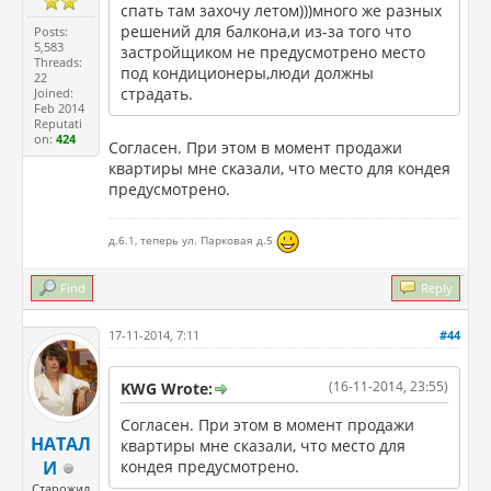
спать там захочу летом)))много же разных
решений для балкона,и из-за того что
Posts:
5,583
застройщиком не предусмотрено место
Threads:
под кондиционеры,люди должны
22
страдать.
Joined:
Feb 2014
Reputati
on:
424
Согласен. При этом в момент продажи
квартиры мне сказали, что место для кондея
предусмотрено.
д.6.1, теперь ул. Парковая д.5
Find
Reply
17-11-2014, 7:11
#44
(16-11-2014, 23:55)
KWG Wrote:
Согласен. При этом в момент продажи
НАТАЛ
квартиры мне сказали, что место для
И
кондея предусмотрено.
Старожил