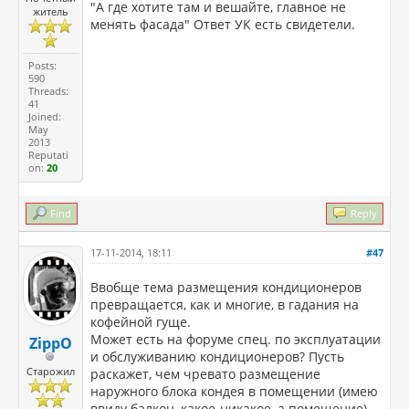
"А где хотите там и вешайте, главное не
житель
менять фасада" Ответ УК есть свидетели.
Posts:
590
Threads:
41
Joined:
May
2013
Reputati
on:
20
Find
Reply
17-11-2014, 18:11
#47
Ввобще тема размещения кондиционеров
превращается, как и многие, в гадания на
кофейной гуще.
Может есть на форуме спец. по эксплуатации
ZippO
и обслуживанию кондиционеров? Пусть
Старожил
раскажет, чем чревато размещение
наружного блока кондея в помещении (имею
ввиду балкон, какое-никакое, а помещение)...