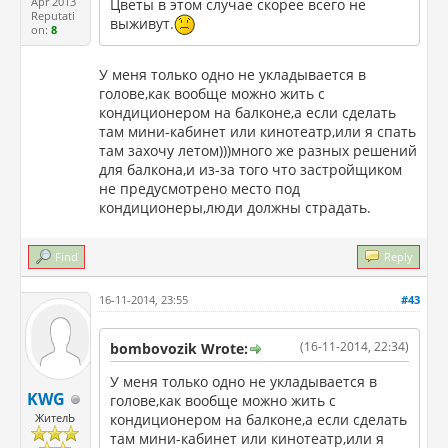
Apr 2013
Цветы в этом случае скорее всего не
Reputati
выживут.
on:
8
У меня только одно не укладывается в
голове,как вообще можно жить с
кондиционером на балконе,а если сделать
там мини-кабинет или кинотеатр,или я спать
там захочу летом)))много же разных решений
для балкона,и из-за того что застройщиком
не предусмотрено место под
кондиционеры,люди должны страдать.
Find
Reply
16-11-2014, 23:55
#43
(16-11-2014, 22:34)
bombovozik Wrote:
У меня только одно не укладывается в
KWG
голове,как вообще можно жить с
ЖителЬ
кондиционером на балконе,а если сделать
там мини-кабинет или кинотеатр,или я