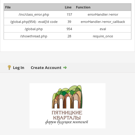
File
Line
Function
/inc/class_error.php
157
errorHandler->error
/global.php(954) : eval()'d code
39
errorHandler->error_callback
/global.php
954
eval
/showthread.php
28
require_once
Log In
Create Account