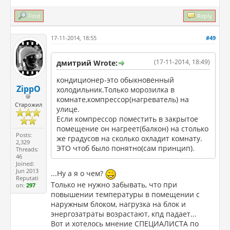
Find
Reply
17-11-2014, 18:55
#49
(17-11-2014, 18:49)
дмитрий Wrote:
кондиционер-это обыкновенный
ZippO
холодильник.Только морозилка в
комнате,компрессор(нагреватель) на
Старожил
улице.
Если компрессор поместить в закрытое
помещение он нагреет(балкон) на столько
Posts:
же градусов на сколько охладит комнату.
2,329
ЭТО чтоб было понятно(сам принцип).
Threads:
46
Joined:
Jun 2013
...Ну а я о чем?
Reputati
Только не нужно забывать, что при
on:
297
повышении температуры в помещении с
наружным блоком, нагрузка на блок и
энергозатраты возрастают, кпд падает...
Вот и хотелось мнение СПЕЦИАЛИСТА по