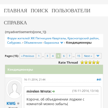
ГЛАВНАЯ
ПОИСК
ПОЛЬЗОВАТЕЛИ
СПРАВКА
{myadvertisements[zone_1]}
Форум жителей ЖК Пятницкие Кварталы, Красногорский район,
Кондиционеры
Сабурово.
›
Объявления
›
Барахолка
›
Pages (15):
« Previous
1
…
3
4
5
6
7
…
15
Next »
Rate Thread
Кондиционеры
16-11-2014, 21:44
#41
(16-11-2014, 13:14)
mirelen Wrote:
Короче, об объединении лоджии с
KWG
комнатой можно забыть(
ЖителЬ