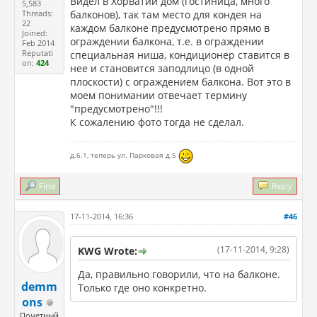
Видел в Хорватии дом (гостиница, много
5,583
Threads:
балконов), так там место для кондея на
22
каждом балконе предусмотрено прямо в
Joined:
ограждении балкона, т.е. в ограждении
Feb 2014
Reputati
специальная ниша, кондиционер ставится в
on:
424
нее и становится заподлицо (в одной
плоскости) с ограждением балкона. Вот это в
моем понимании отвечает термину
"предусмотрено"!!!
К сожалению фото тогда не сделал.
д.6.1, теперь ул. Парковая д.5
Find
Reply
17-11-2014, 16:36
#46
(17-11-2014, 9:28)
KWG Wrote:
Да, правильно говорили, что на балконе.
demm
Только где оно конкретно.
ons
Почетный