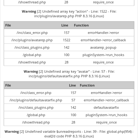
/showthread.php
28
require_once
Warning
[2] Undefined array key "action" - Line: 1522 - File:
inc/plugins/avatarep.php PHP 8.3.16 (Linux)
File
Line
Function
/inc/class_error.php
157
errorHandler->error
/inc/plugins/avatarep.php
1522
errorHandler->error_callback
/inc/class_plugins.php
142
avatarep_popup
/global.php
100
pluginSystem->run_hooks
/showthread.php
28
require_once
Warning
[2] Undefined array key "avatar" - Line: 57 - File:
inc/plugins/defaultavatarfix.php PHP 8.3.16 (Linux)
File
Line
Function
/inc/class_error.php
157
errorHandler->error
/inc/plugins/defaultavatarfix.php
57
errorHandler->error_callback
/inc/class_plugins.php
142
defaultavatarfix
/global.php
100
pluginSystem->run_hooks
/showthread.php
28
require_once
Warning
[2] Undefined variable $unreadreports - Line: 39 - File: global.php(954) :
eval()'d code PHP 8.3.16 (Linux)