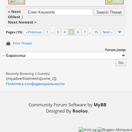
Find
Reply
«
Next
Oldest
|
Next Newest
»
Pages (15):
« Previous
1
…
3
4
5
6
7
…
15
Next »
Print Thread
Forum Jump:
Recently Browsing 2 Guest(s)
{myadvertisements[zone_2]}
Политика конфиденциальности
Community Forum Software by
MyBB
Designed By
Rooloo
.