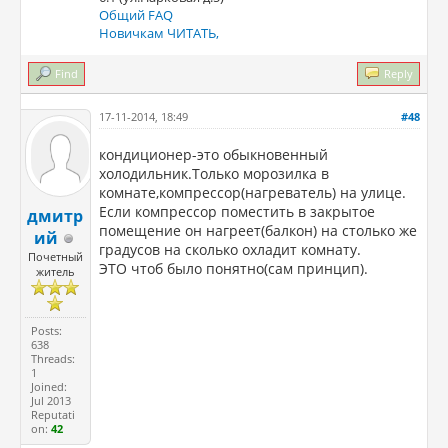
Общий FAQ
Новичкам ЧИТАТЬ,
Find
Reply
17-11-2014, 18:49
#48
кондиционер-это обыкновенный
холодильник.Только морозилка в
комнате,компрессор(нагреватель) на улице.
Если компрессор поместить в закрытое
дмитр
помещение он нагреет(балкон) на столько же
ий
градусов на сколько охладит комнату.
Почетный
ЭТО чтоб было понятно(сам принцип).
житель
Posts:
638
Threads:
1
Joined:
Jul 2013
Reputati
on:
42