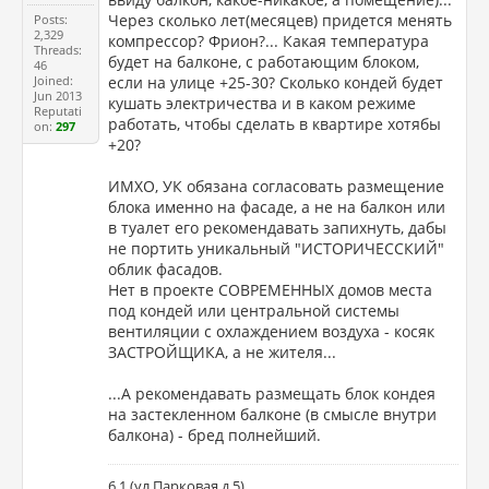
Через сколько лет(месяцев) придется менять
Posts:
2,329
компрессор? Фрион?... Какая температура
Threads:
будет на балконе, с работающим блоком,
46
Joined:
если на улице +25-30? Сколько кондей будет
Jun 2013
кушать электричества и в каком режиме
Reputati
работать, чтобы сделать в квартире хотябы
on:
297
+20?
ИМХО, УК обязана согласовать размещение
блока именно на фасаде, а не на балкон или
в туалет его рекомендавать запихнуть, дабы
не портить уникальный "ИСТОРИЧЕССКИЙ"
облик фасадов.
Нет в проекте СОВРЕМЕННЫХ домов места
под кондей или центральной системы
вентиляции с охлаждением воздуха - косяк
ЗАСТРОЙЩИКА, а не жителя...
...А рекомендавать размещать блок кондея
на застекленном балконе (в смысле внутри
балкона) - бред полнейший.
6.1 (ул.Парковая д.5)