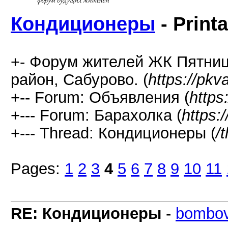
Кондиционеры
- Print
+- Форум жителей ЖК Пятниц
район, Сабурово. (
https://pkva
+-- Forum: Объявления (
https
+--- Forum: Барахолка (
https:
+--- Thread: Кондиционеры (
/
Pages:
1
2
3
4
5
6
7
8
9
10
11
RE: Кондиционеры
-
bombov