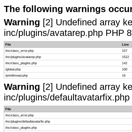
The following warnings occur
Warning
[2] Undefined array key
inc/plugins/avatarep.php PHP 8
File
Line
/inc/class_error.php
157
/inc/plugins/avatarep.php
1522
/inc/class_plugins.php
142
/global.php
100
/printthread.php
16
Warning
[2] Undefined array key
inc/plugins/defaultavatarfix.ph
File
/inc/class_error.php
/inc/plugins/defaultavatarfix.php
/inc/class_plugins.php