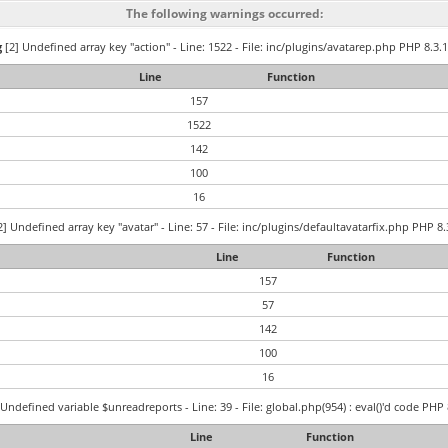
The following warnings occurred:
g
[2] Undefined array key "action" - Line: 1522 - File: inc/plugins/avatarep.php PHP 8.3.1
Line
Function
157
1522
142
100
16
] Undefined array key "avatar" - Line: 57 - File: inc/plugins/defaultavatarfix.php PHP 8.
Line
Function
157
57
142
100
16
Undefined variable $unreadreports - Line: 39 - File: global.php(954) : eval()'d code PHP 
Line
Function