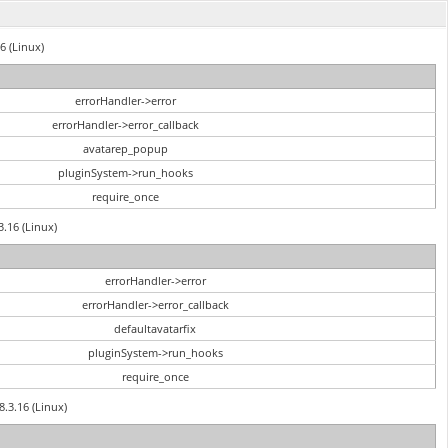
6 (Linux)
errorHandler->error
errorHandler->error_callback
avatarep_popup
pluginSystem->run_hooks
require_once
3.16 (Linux)
errorHandler->error
errorHandler->error_callback
defaultavatarfix
pluginSystem->run_hooks
require_once
8.3.16 (Linux)