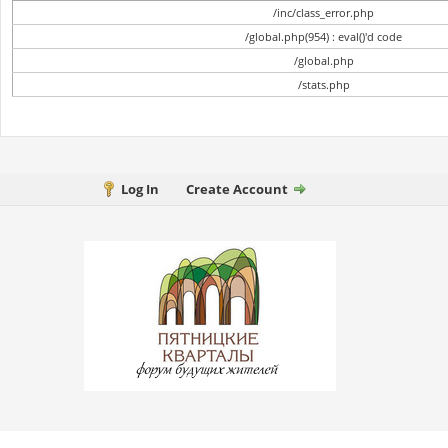
/inc/class_error.php
/global.php(954) : eval()'d code
/global.php
/stats.php
Log In
Create Account