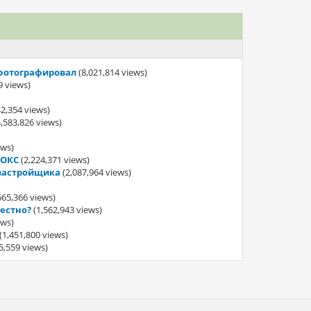
 сфотографировал
(8,021,814 views)
9 views)
42,354 views)
,583,826 views)
ews)
 ОКС
(2,224,371 views)
 застройщика
(2,087,964 views)
665,366 views)
естно?
(1,562,943 views)
ews)
(1,451,800 views)
5,559 views)