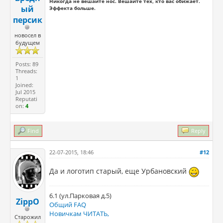
Никогда не вешайте нос. Вешайте тех, кто вас обижает.
ый
Эффекта больше.
персик
новосел в
будущем
Posts: 89
Threads:
1
Joined:
Jul 2015
Reputati
on:
4
Find
Reply
22-07-2015, 18:46
#12
Да и логотип старый, еще Урбановский
6.1 (ул.Парковая д.5)
ZippO
Общий FAQ
Новичкам ЧИТАТЬ,
Старожил