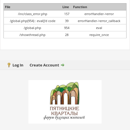
File
Line
Function
/inc/class_error.php
157
errorHandler->error
/global.php(954) : eval()'d code
39
errorHandler->error_callback
/global.php
954
eval
/showthread.php
28
require_once
Log In
Create Account