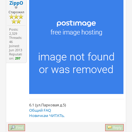
ZippO
Старожил
Posts:
2,329
Threads:
46
Joined:
Jun 2013
Reputati
on:
297
6.1 (ул.Парковая д.5)
Общий FAQ
Новичкам ЧИТАТЬ,
Find
Reply