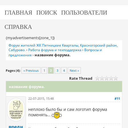
ГЛАВНАЯ
ПОИСК
ПОЛЬЗОВАТЕЛИ
СПРАВКА
{myadvertisements[zone_1]}
Форум жителей ЖК Пятницкие Кварталы, Красногорский район,
Сабурово.
›
Работа форума и техподдержка
›
Вопросы и
название форума.
предложения
›
Pages (4):
« Previous
1
2
3
4
Next »
Rate Thread
название форума.
22-07-2015, 15:48
#11
неплохо было бы и сам логотип форума
поменять…
вредн