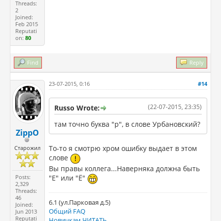
Threads:
2
Joined:
Feb 2015
Reputati
on:
80
Find
Reply
23-07-2015, 0:16
#14
(22-07-2015, 23:35)
Russo Wrote:
там точно буква "р", в слове Урбановский?
ZippO
То-то я смотрю хром ошибку выдает в этом
Старожил
слове
Вы правы коллега...Наверняка должна быть
"Е" или "Ё"
Posts:
2,329
Threads:
46
6.1 (ул.Парковая д.5)
Joined:
Общий FAQ
Jun 2013
Reputati
Новичкам ЧИТАТЬ,