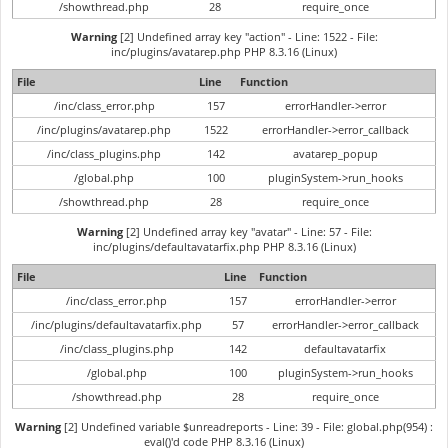
/showthread.php
28
require_once
Warning
[2] Undefined array key "action" - Line: 1522 - File:
inc/plugins/avatarep.php PHP 8.3.16 (Linux)
File
Line
Function
/inc/class_error.php
157
errorHandler->error
/inc/plugins/avatarep.php
1522
errorHandler->error_callback
/inc/class_plugins.php
142
avatarep_popup
/global.php
100
pluginSystem->run_hooks
/showthread.php
28
require_once
Warning
[2] Undefined array key "avatar" - Line: 57 - File:
inc/plugins/defaultavatarfix.php PHP 8.3.16 (Linux)
File
Line
Function
/inc/class_error.php
157
errorHandler->error
/inc/plugins/defaultavatarfix.php
57
errorHandler->error_callback
/inc/class_plugins.php
142
defaultavatarfix
/global.php
100
pluginSystem->run_hooks
/showthread.php
28
require_once
Warning
[2] Undefined variable $unreadreports - Line: 39 - File: global.php(954) :
eval()'d code PHP 8.3.16 (Linux)