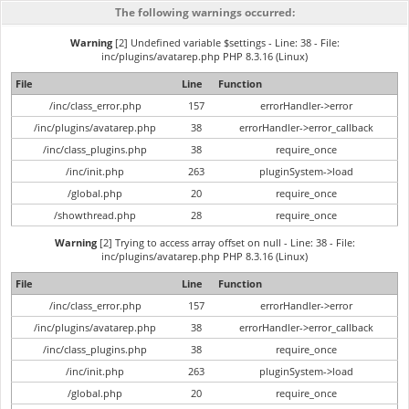
The following warnings occurred:
Warning
[2] Undefined variable $settings - Line: 38 - File:
inc/plugins/avatarep.php PHP 8.3.16 (Linux)
File
Line
Function
/inc/class_error.php
157
errorHandler->error
/inc/plugins/avatarep.php
38
errorHandler->error_callback
/inc/class_plugins.php
38
require_once
/inc/init.php
263
pluginSystem->load
/global.php
20
require_once
/showthread.php
28
require_once
Warning
[2] Trying to access array offset on null - Line: 38 - File:
inc/plugins/avatarep.php PHP 8.3.16 (Linux)
File
Line
Function
/inc/class_error.php
157
errorHandler->error
/inc/plugins/avatarep.php
38
errorHandler->error_callback
/inc/class_plugins.php
38
require_once
/inc/init.php
263
pluginSystem->load
/global.php
20
require_once