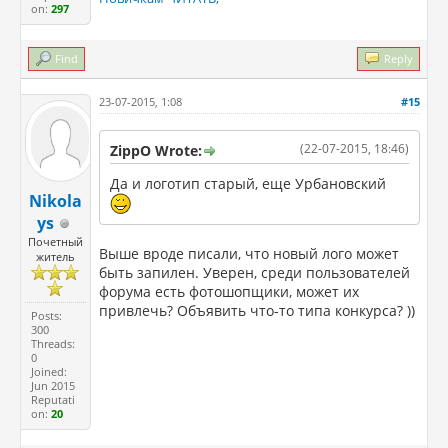
on:
297
Find
Reply
23-07-2015, 1:08
#15
(22-07-2015, 18:46)
ZippO Wrote:
Да и логотип старый, еще Урбановский
Nikola
ys
Почетный
Выше вроде писали, что новый лого может
житель
быть запилен. Уверен, среди пользователей
форума есть фотошопщики, может их
привлечь? Объявить что-то типа конкурса? ))
Posts:
300
Threads:
0
Joined:
Jun 2015
Reputati
on:
20