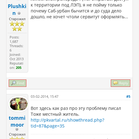
к территории под ЛЭП), я не пойму только
Plushki
почему Саб-урбан бычится и до суда дело
n
дошло, не хочет чтоли сервитут оформлять...
Старожил
Posts:
1,687
Threads:
6
Joined:
Oct 2013
Reputati
on:
205
Find
Reply
03-02-2014, 15:47
#5
Вот здесь как раз про эту проблему писал
Тоже местный житель.
tommi
http://pkvartal.ru/showthread.php?
moor
tid=87&page=35
Старожил