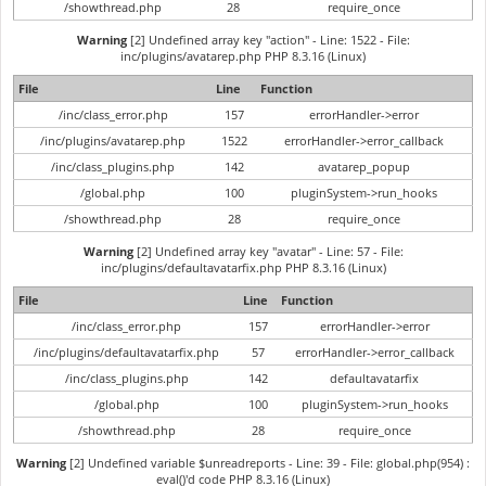
/showthread.php
28
require_once
Warning
[2] Undefined array key "action" - Line: 1522 - File:
inc/plugins/avatarep.php PHP 8.3.16 (Linux)
File
Line
Function
/inc/class_error.php
157
errorHandler->error
/inc/plugins/avatarep.php
1522
errorHandler->error_callback
/inc/class_plugins.php
142
avatarep_popup
/global.php
100
pluginSystem->run_hooks
/showthread.php
28
require_once
Warning
[2] Undefined array key "avatar" - Line: 57 - File:
inc/plugins/defaultavatarfix.php PHP 8.3.16 (Linux)
File
Line
Function
/inc/class_error.php
157
errorHandler->error
/inc/plugins/defaultavatarfix.php
57
errorHandler->error_callback
/inc/class_plugins.php
142
defaultavatarfix
/global.php
100
pluginSystem->run_hooks
/showthread.php
28
require_once
Warning
[2] Undefined variable $unreadreports - Line: 39 - File: global.php(954) :
eval()'d code PHP 8.3.16 (Linux)