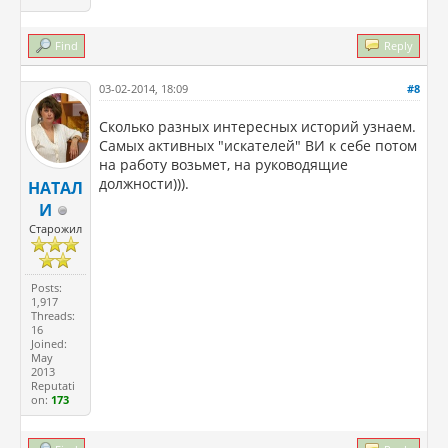
Find
Reply
03-02-2014, 18:09
#8
Сколько разных интересных историй узнаем.
Самых активных "искателей" ВИ к себе потом
на работу возьмет, на руководящие
должности))).
НАТАЛ
И
Старожил
Posts:
1,917
Threads:
16
Joined:
May
2013
Reputati
on:
173