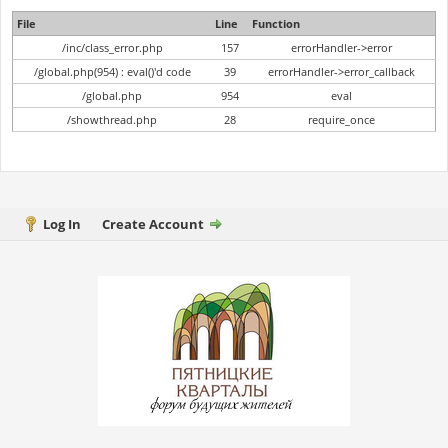
File
Line
Function
/inc/class_error.php
157
errorHandler->error
/global.php(954) : eval()'d code
39
errorHandler->error_callback
/global.php
954
eval
/showthread.php
28
require_once
Log In
Create Account