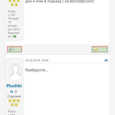
дом 4 ,этаж 8, подъезд 1, кв 28.[/size][/color]
Posts:
1,155
Threads:
16
Joined:
Jun 2013
Reputati
on:
58
Find
Reply
03-02-2014, 16:06
#6
Разберутся...
Plushki
n
Старожил
Posts:
1,687