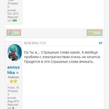
Threads:
6
Joined:
Oct 2013
Reputati
on:
205
Find
Reply
03-02-2014, 17:12
#7
Ох ты ж... Страшные слова какие. А вообще
проблем с электричеством очень не хочется.
Придется в эти страшные слова вникать.
annus
hka
Новосел
Posts: 19
Threads:
0
Joined:
Aug 2013
Reputati
on:
0