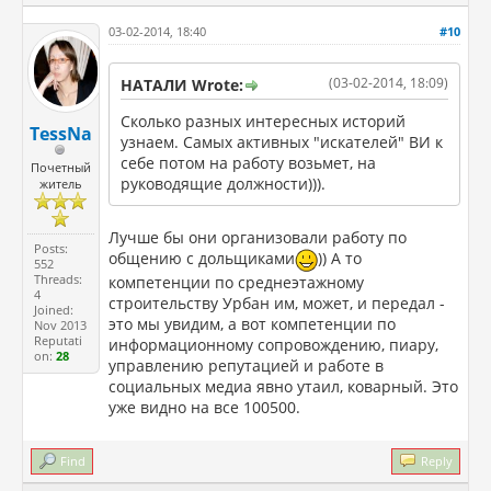
03-02-2014, 18:40
#10
(03-02-2014, 18:09)
НАТАЛИ Wrote:
Сколько разных интересных историй
TessNa
узнаем. Самых активных "искателей" ВИ к
себе потом на работу возьмет, на
Почетный
руководящие должности))).
житель
Лучше бы они организовали работу по
Posts:
общению с дольщиками
)) А то
552
Threads:
компетенции по среднеэтажному
4
строительству Урбан им, может, и передал -
Joined:
это мы увидим, а вот компетенции по
Nov 2013
Reputati
информационному сопровождению, пиару,
on:
28
управлению репутацией и работе в
социальных медиа явно утаил, коварный. Это
уже видно на все 100500.
Find
Reply