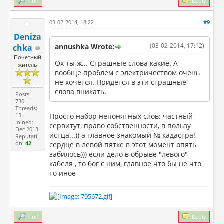
Find
Reply
03-02-2014, 18:22
#9
Deniza
(03-02-2014, 17:12)
annushka Wrote:
chka
Почетный
Ох ты ж... Страшные слова какие. А
житель
вообще проблем с электричеством очень
не хочется. Придется в эти страшные
слова вникать.
Posts:
730
Threads:
13
Просто набор непонятных слов: частный
Joined:
сервитут, право собственности, в пользу
Dec 2013
истца...)) а главное знакомый № кадастра!
Reputati
on:
42
сердце в левой пятке в этот момент опять
забилось))) если дело в обрыве "левого"
кабеля , то бог с ним, главное что бы не что
то иное
Find
Reply