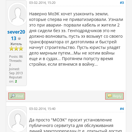
03-02-2014, 15:20
#3
Наверно МоЭК хочет узаконить земли,
которые сперва не приватизировали. Узнали
это при аварии- порвали кабель и жители 2
дня сидели без ээ. Генподрядчиков это не
sever20
должно волновать, пусть ээ возьмут со своего
13
трансформатора от дизтоплива и быстрей
Житель
начнут строительство. Пусть юристы уладят
дело мирным путем...Мы не хотим войны
Posts: 86
еще и в судах... Протянем попусту время
Threads:
стройки, если втянемся в войну...
2
Joined:
Sep 2013
Reputati
on:
2
Find
Reply
03-02-2014, 15:40
#4
Да просто "МОЭК" просит установление
публичного сервитута для обслуживания
линий электропередач (т.е. открытый доступ