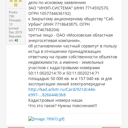
дело по исковому заявлению
ЗАО "ИНЭП-СИСТЕМА" (ИНН 7714592570,
Posts:
ОГРН 1057744636192)
730
к Закрытому акционерному обществу "Саб-
Threads:
Урбан" (ИНН 7718643875, ОГРН
13
Joined:
5077746768204)
Dec 2013
третье лицо - ОАО «Московская областная
Reputati
энергосетевая компания»,
on:
42
об установлении частный сервитут в пользу
истца в отношении принадлежащих
ответчику на праве собственности объектов
недвижимости, а именно - земельных
участков с кадастровыми номерами
50:11:0020214:70 и 50:11:0020214:71
площадью 50 000 кв. м и 157 040 кв. м для
эксплуатации линий электропередачи
http://kad.arbitr.ru/Card/921dc44e-
e997-...826644b3b8
Кадастровые номера наши.
Что это такое? Нужны пояснения!!!