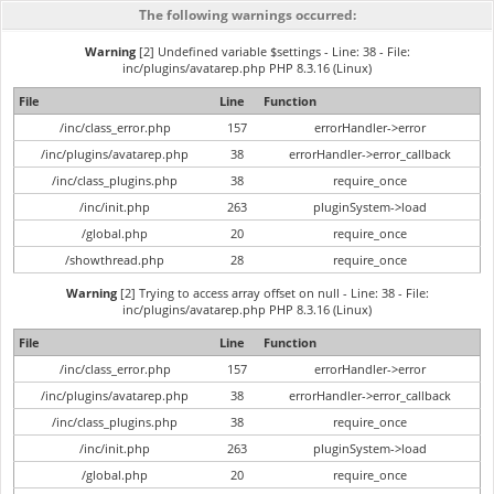
The following warnings occurred:
Warning
[2] Undefined variable $settings - Line: 38 - File:
inc/plugins/avatarep.php PHP 8.3.16 (Linux)
File
Line
Function
/inc/class_error.php
157
errorHandler->error
/inc/plugins/avatarep.php
38
errorHandler->error_callback
/inc/class_plugins.php
38
require_once
/inc/init.php
263
pluginSystem->load
/global.php
20
require_once
/showthread.php
28
require_once
Warning
[2] Trying to access array offset on null - Line: 38 - File:
inc/plugins/avatarep.php PHP 8.3.16 (Linux)
File
Line
Function
/inc/class_error.php
157
errorHandler->error
/inc/plugins/avatarep.php
38
errorHandler->error_callback
/inc/class_plugins.php
38
require_once
/inc/init.php
263
pluginSystem->load
/global.php
20
require_once