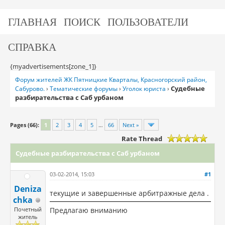
ГЛАВНАЯ
ПОИСК
ПОЛЬЗОВАТЕЛИ
СПРАВКА
{myadvertisements[zone_1]}
Форум жителей ЖК Пятницкие Кварталы, Красногорский район,
Судебные
Сабурово.
›
Тематические форумы
›
Уголок юриста
›
разбирательства с Саб урбаном
Pages (66):
1
2
3
4
5
…
66
Next »
Rate Thread
Судебные разбирательства с Саб урбаном
03-02-2014, 15:03
#1
Deniza
текущие и завершенные арбитражные дела .
chka
Почетный
Предлагаю вниманию
житель