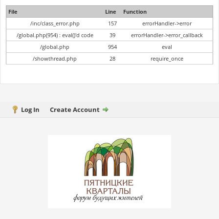
File
Line
Function
/inc/class_error.php
157
errorHandler->error
/global.php(954) : eval()'d code
39
errorHandler->error_callback
/global.php
954
eval
/showthread.php
28
require_once
Log In
Create Account