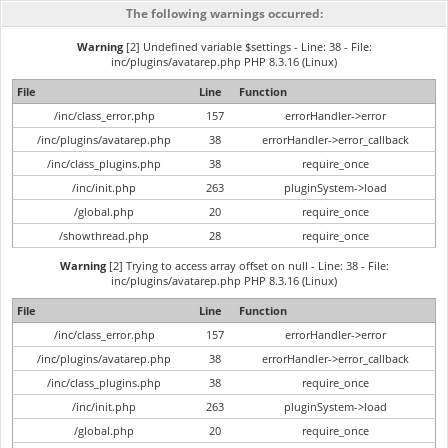
The following warnings occurred:
Warning
[2] Undefined variable $settings - Line: 38 - File:
inc/plugins/avatarep.php PHP 8.3.16 (Linux)
File
Line
Function
/inc/class_error.php
157
errorHandler->error
/inc/plugins/avatarep.php
38
errorHandler->error_callback
/inc/class_plugins.php
38
require_once
/inc/init.php
263
pluginSystem->load
/global.php
20
require_once
/showthread.php
28
require_once
Warning
[2] Trying to access array offset on null - Line: 38 - File:
inc/plugins/avatarep.php PHP 8.3.16 (Linux)
File
Line
Function
/inc/class_error.php
157
errorHandler->error
/inc/plugins/avatarep.php
38
errorHandler->error_callback
/inc/class_plugins.php
38
require_once
/inc/init.php
263
pluginSystem->load
/global.php
20
require_once