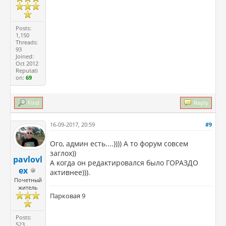
Posts:
1,150
Threads:
93
Joined:
Oct 2012
Reputati
on:
69
Find
Reply
16-09-2017, 20:59
#9
Ого, админ есть....)))) А то форум совсем
заглох))
pavlovl
А когда он редактировался было ГОРАЗДО
ex
активнее))).
Почетный
житель
Парковая 9
Posts:
523