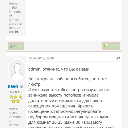
Posts:
1,150
Threads:
93
Joined:
Oct 2012
Reputati
on:
69
Find
Reply
15-09-2017, 22:08
#7
admin, отлично, что Вы с нами!
Не смотря на забаненых ботов, по теме
люстр.
KWG
Имхо, важно, чтобы люстра визуально не
ЖителЬ
занижала высоту потолков и имела
достаточные возможности для яркого
освещения помещения. Яркость
Posts:
(освещенность) можно регулировать
5,583
подбором мощности используемых ламп.
Threads:
22
Для комнат 20-25 (даже 30 кв.м.) могу
Joined:
порекомендовать люстру (по ссылке ниже) с