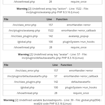
/showthread.php
28
require_once
Warning
[2] Undefined array key "action" - Line: 1522 - File:
inc/plugins/avatarep.php PHP 8.3.16 (Linux)
File
Line
Function
/inc/class_error.php
157
errorHandler->error
/inc/plugins/avatarep.php
1522
errorHandler->error_callback
/inc/class_plugins.php
142
avatarep_popup
/global.php
100
pluginSystem->run_hooks
/showthread.php
28
require_once
Warning
[2] Undefined array key "avatar" - Line: 57 - File:
inc/plugins/defaultavatarfix.php PHP 8.3.16 (Linux)
File
Line
Function
/inc/class_error.php
157
errorHandler->error
/inc/plugins/defaultavatarfix.php
57
errorHandler->error_callback
/inc/class_plugins.php
142
defaultavatarfix
/global.php
100
pluginSystem->run_hooks
/showthread.php
28
require_once
Warning
[2] Undefined variable $unreadreports - Line: 39 - File: global.php(954) :
eval()'d code PHP 8.3.16 (Linux)