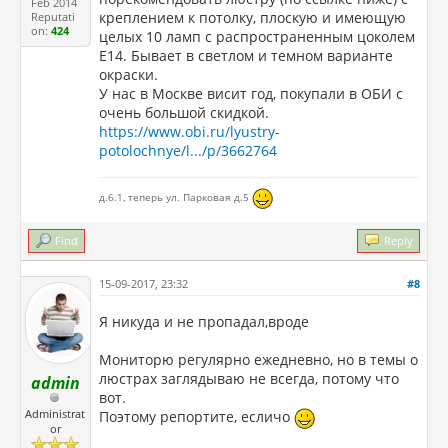
Feb 2014
креплением к потолку, плоскую и имеющую
Reputati
on:
424
целых 10 ламп с распространенным цоколем
Е14. Бывает в светлом и темном варианте
окраски.
У нас в Москве висит год, покупали в ОБИ с
очень большой скидкой.
https://www.obi.ru/lyustry-
potolochnye/l.../p/3662764
д.6.1, теперь ул. Парковая д.5
Find
Reply
15-09-2017, 23:32
#8
Я никуда и не пропадал,вроде
Мониторю регулярно ежедневно, но в темы о
люстрах заглядываю не всегда, потому что
admin
вот.
Administrat
Поэтому репортите, есличо
or