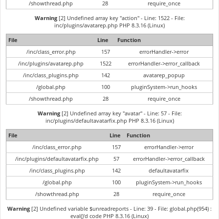
/showthread.php
28
require_once
Warning
[2] Undefined array key "action" - Line: 1522 - File:
inc/plugins/avatarep.php PHP 8.3.16 (Linux)
File
Line
Function
/inc/class_error.php
157
errorHandler->error
/inc/plugins/avatarep.php
1522
errorHandler->error_callback
/inc/class_plugins.php
142
avatarep_popup
/global.php
100
pluginSystem->run_hooks
/showthread.php
28
require_once
Warning
[2] Undefined array key "avatar" - Line: 57 - File:
inc/plugins/defaultavatarfix.php PHP 8.3.16 (Linux)
File
Line
Function
/inc/class_error.php
157
errorHandler->error
/inc/plugins/defaultavatarfix.php
57
errorHandler->error_callback
/inc/class_plugins.php
142
defaultavatarfix
/global.php
100
pluginSystem->run_hooks
/showthread.php
28
require_once
Warning
[2] Undefined variable $unreadreports - Line: 39 - File: global.php(954) :
eval()'d code PHP 8.3.16 (Linux)