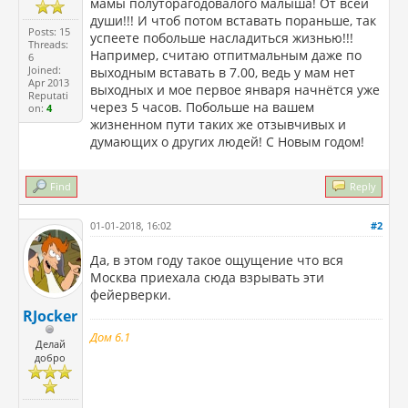
мамы полуторагодовалого малыша! От всей
души!!! И чтоб потом вставать пораньше, так
Posts: 15
успеете побольше насладиться жизнью!!!
Threads:
Например, считаю отпитмальным даже по
6
Joined:
выходным вставать в 7.00, ведь у мам нет
Apr 2013
выходных и мое первое января начнётся уже
Reputati
через 5 часов. Побольше на вашем
on:
4
жизненном пути таких же отзывчивых и
думающих о других людей! С Новым годом!
Find
Reply
01-01-2018, 16:02
#2
Да, в этом году такое ощущение что вся
Москва приехала сюда взрывать эти
фейерверки.
RJocker
Дом 6.1
Делай
добро