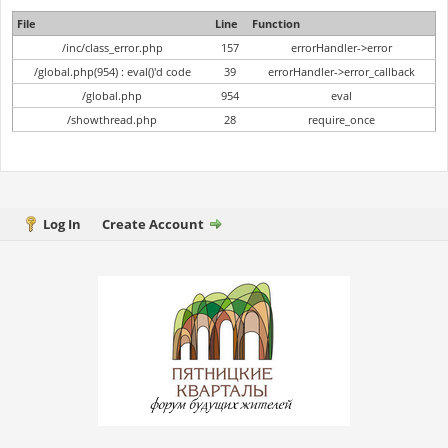
File
Line
Function
/inc/class_error.php
157
errorHandler->error
/global.php(954) : eval()'d code
39
errorHandler->error_callback
/global.php
954
eval
/showthread.php
28
require_once
Log In
Create Account