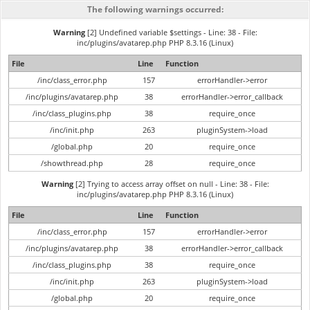
The following warnings occurred:
Warning
[2] Undefined variable $settings - Line: 38 - File:
inc/plugins/avatarep.php PHP 8.3.16 (Linux)
File
Line
Function
/inc/class_error.php
157
errorHandler->error
/inc/plugins/avatarep.php
38
errorHandler->error_callback
/inc/class_plugins.php
38
require_once
/inc/init.php
263
pluginSystem->load
/global.php
20
require_once
/showthread.php
28
require_once
Warning
[2] Trying to access array offset on null - Line: 38 - File:
inc/plugins/avatarep.php PHP 8.3.16 (Linux)
File
Line
Function
/inc/class_error.php
157
errorHandler->error
/inc/plugins/avatarep.php
38
errorHandler->error_callback
/inc/class_plugins.php
38
require_once
/inc/init.php
263
pluginSystem->load
/global.php
20
require_once