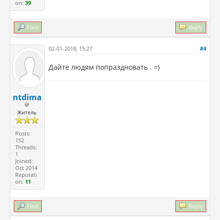
on:
39
Find
Reply
02-01-2018, 15:27
#4
Дайте людям попраздновать . =)
ntdima
Житель
Posts:
152
Threads:
1
Joined:
Oct 2014
Reputati
on:
11
Find
Reply