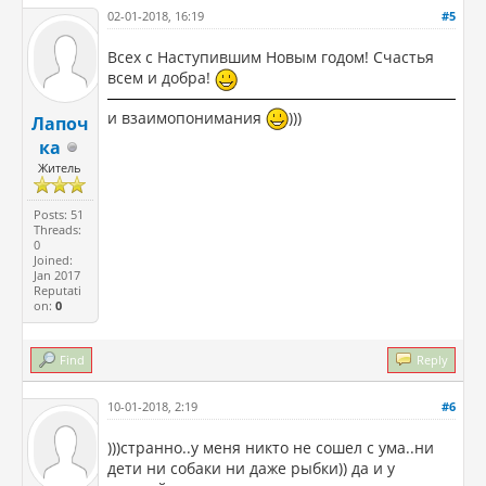
02-01-2018, 16:19
#5
Всех с Наступившим Новым годом! Счастья
всем и добра!
и взаимопонимания
)))
Лапоч
ка
Житель
Posts: 51
Threads:
0
Joined:
Jan 2017
Reputati
on:
0
Find
Reply
10-01-2018, 2:19
#6
)))странно..у меня никто не сошел с ума..ни
дети ни собаки ни даже рыбки)) да и у