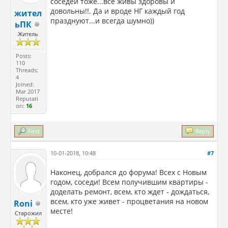
соседей тоже...все живы здоровы и
довольны!!. Да и вроде НГ каждый год
жител
празднуют...и всегда шумно))
ьПК
Житель
Posts:
110
Threads:
4
Joined:
Mar 2017
Reputati
on:
16
Find
Reply
10-01-2018, 10:48
#7
Наконец, добрался до форума! Всех с Новым
годом, соседи! Всем получившим квартиры -
доделать ремонт, всем, кто ждет - дождаться,
всем, кто уже живет - процветания на новом
Roni
месте!
Старожил