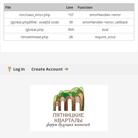
File
Line
Function
/inc/class_error.php
157
errorHandler->error
/global.php(954) : eval()'d code
39
errorHandler->error_callback
/global.php
954
eval
/showthread.php
28
require_once
Log In
Create Account