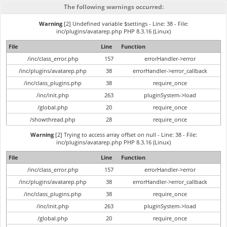
The following warnings occurred:
Warning
[2] Undefined variable $settings - Line: 38 - File:
inc/plugins/avatarep.php PHP 8.3.16 (Linux)
File
Line
Function
/inc/class_error.php
157
errorHandler->error
/inc/plugins/avatarep.php
38
errorHandler->error_callback
/inc/class_plugins.php
38
require_once
/inc/init.php
263
pluginSystem->load
/global.php
20
require_once
/showthread.php
28
require_once
Warning
[2] Trying to access array offset on null - Line: 38 - File:
inc/plugins/avatarep.php PHP 8.3.16 (Linux)
File
Line
Function
/inc/class_error.php
157
errorHandler->error
/inc/plugins/avatarep.php
38
errorHandler->error_callback
/inc/class_plugins.php
38
require_once
/inc/init.php
263
pluginSystem->load
/global.php
20
require_once