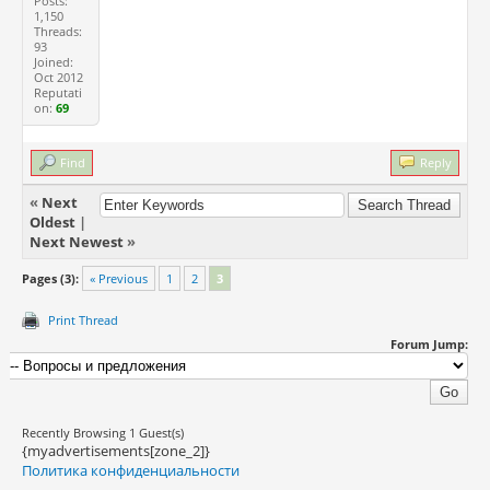
Posts:
1,150
Threads:
93
Joined:
Oct 2012
Reputati
on:
69
Find
Reply
«
Next
Oldest
|
Next Newest
»
Pages (3):
« Previous
1
2
3
Print Thread
Forum Jump:
Recently Browsing 1 Guest(s)
{myadvertisements[zone_2]}
Политика конфиденциальности