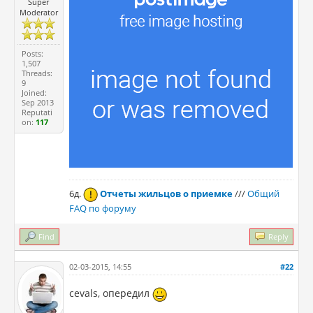
Super
Moderator
Posts:
1,507
Threads:
9
Joined:
Sep 2013
Reputati
on:
117
6д.
Отчеты жильцов о приемке
///
Общий
FAQ по форуму
Find
Reply
02-03-2015, 14:55
#22
cevals, опередил