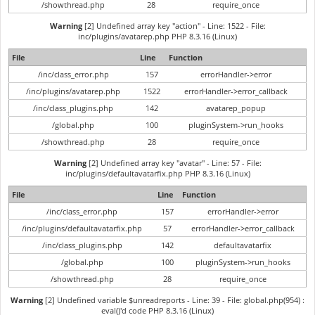
/showthread.php
28
require_once
Warning
[2] Undefined array key "action" - Line: 1522 - File:
inc/plugins/avatarep.php PHP 8.3.16 (Linux)
File
Line
Function
/inc/class_error.php
157
errorHandler->error
/inc/plugins/avatarep.php
1522
errorHandler->error_callback
/inc/class_plugins.php
142
avatarep_popup
/global.php
100
pluginSystem->run_hooks
/showthread.php
28
require_once
Warning
[2] Undefined array key "avatar" - Line: 57 - File:
inc/plugins/defaultavatarfix.php PHP 8.3.16 (Linux)
File
Line
Function
/inc/class_error.php
157
errorHandler->error
/inc/plugins/defaultavatarfix.php
57
errorHandler->error_callback
/inc/class_plugins.php
142
defaultavatarfix
/global.php
100
pluginSystem->run_hooks
/showthread.php
28
require_once
Warning
[2] Undefined variable $unreadreports - Line: 39 - File: global.php(954) :
eval()'d code PHP 8.3.16 (Linux)