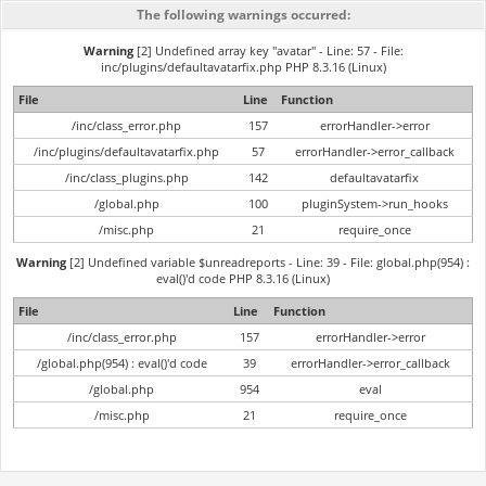
The following warnings occurred:
Warning
[2] Undefined array key "avatar" - Line: 57 - File:
inc/plugins/defaultavatarfix.php PHP 8.3.16 (Linux)
File
Line
Function
/inc/class_error.php
157
errorHandler->error
/inc/plugins/defaultavatarfix.php
57
errorHandler->error_callback
/inc/class_plugins.php
142
defaultavatarfix
/global.php
100
pluginSystem->run_hooks
/misc.php
21
require_once
Warning
[2] Undefined variable $unreadreports - Line: 39 - File: global.php(954) :
eval()'d code PHP 8.3.16 (Linux)
File
Line
Function
/inc/class_error.php
157
errorHandler->error
/global.php(954) : eval()'d code
39
errorHandler->error_callback
/global.php
954
eval
/misc.php
21
require_once