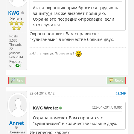
Ага, а охранник прям бросится грудью на
KWG
защиту))) Так же вызовет полицию.
ЖителЬ
Охрана это посредник-прокладка, если
что случится.
Охрана поможет Вам справится с
Posts:
"хулиганами" в количестве больше двух.
5,583
Threads:
22
Joined:
д.6.1, теперь ул. Парковая д.5
Feb 2014
Reputati
on:
424
Find
Reply
22-04-2017, 0:12
#2,249
(22-04-2017, 0:09)
KWG Wrote:
Охрана поможет Вам справится с
Annet
"хулиганами" в количестве больше двух.
Интересно, как же?
Почетный