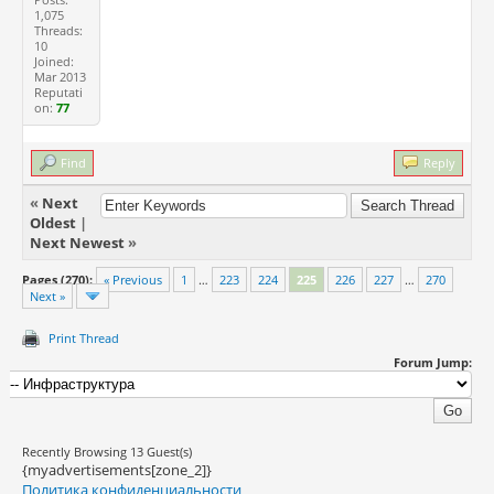
1,075
Threads:
10
Joined:
Mar 2013
Reputati
on:
77
Find
Reply
«
Next
Oldest
|
Next Newest
»
Pages (270):
« Previous
1
…
223
224
225
226
227
…
270
Next »
Print Thread
Forum Jump:
Recently Browsing 13 Guest(s)
{myadvertisements[zone_2]}
Политика конфиденциальности