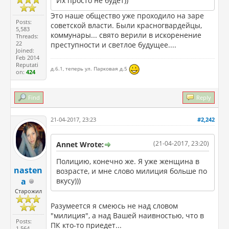
Их просто не будет))
Это наше общество уже проходило на заре
Posts:
советской власти. Были красногвардейцы,
5,583
коммунары... свято верили в искоренение
Threads:
22
преступности и светлое будущее....
Joined:
Feb 2014
Reputati
д.6.1, теперь ул. Парковая д.5
on:
424
Find
Reply
21-04-2017, 23:23
#2,242
(21-04-2017, 23:20)
Annet Wrote:
Полицию, конечно же. Я уже женщина в
nasten
возрасте, и мне слово милиция больше по
a
вкусу)))
Старожил
Разумеется я смеюсь не над словом
"милиция", а над Вашей наивностью, что в
Posts:
ПК кто-то приедет...
1,564