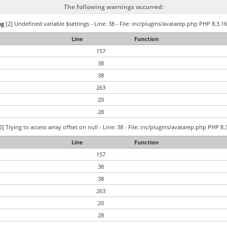
The following warnings occurred:
ng
[2] Undefined variable $settings - Line: 38 - File: inc/plugins/avatarep.php PHP 8.3.16
Line
Function
157
38
38
263
20
28
2] Trying to access array offset on null - Line: 38 - File: inc/plugins/avatarep.php PHP 8.
Line
Function
157
38
38
263
20
28