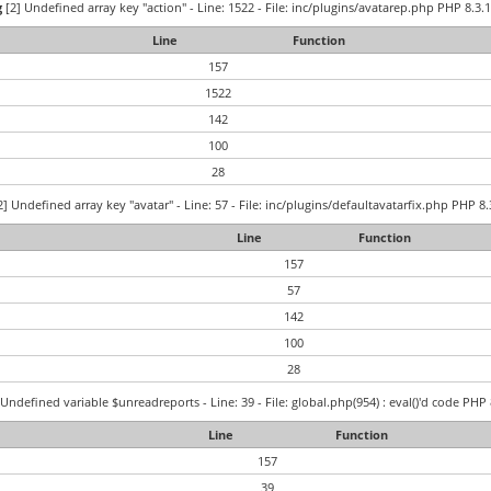
g
[2] Undefined array key "action" - Line: 1522 - File: inc/plugins/avatarep.php PHP 8.3.1
Line
Function
157
1522
142
100
28
] Undefined array key "avatar" - Line: 57 - File: inc/plugins/defaultavatarfix.php PHP 8.
Line
Function
157
57
142
100
28
Undefined variable $unreadreports - Line: 39 - File: global.php(954) : eval()'d code PHP 
Line
Function
157
39