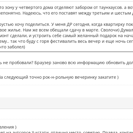
что зону у четвертого дома отделяют забором от таунхаусов. а во
непонятно. Надеюсь, что его поставят между третьим и шестым
 грустью хочу поделиться. У меня ДР сегодня, когда квартирку п
свое жилье. Нам же всем обещали сдачу в марте. Сволочи) Думал
монт сделали, и устроить себе самый желанный подарок на нач
сему.. так что буду с горя фестивалить весь вечер и еще ночь се
что заболел)
ать не пробовали? Браузер заново всю информацию обновить дол
а следующий точно рок-н-рольную вечеринку закатите )
вления )
дет на аутсорсе )) кстати, отлично место, советую. Правда, конти