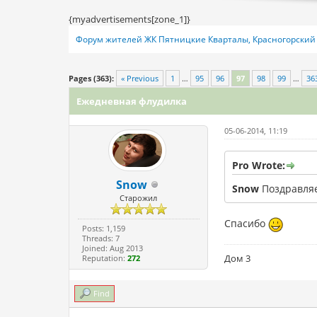
{myadvertisements[zone_1]}
Форум жителей ЖК Пятницкие Кварталы, Красногорский 
4 Vote(s) - 3.25 Average
1
2
3
4
5
Pages (363):
« Previous
1
…
95
96
97
98
99
…
36
Ежедневная флудилка
05-06-2014, 11:19
Pro Wrote:
Snow
Snow
Поздравляем
Старожил
Спасибо
Posts: 1,159
Threads: 7
Joined: Aug 2013
Дом 3
Reputation:
272
Find