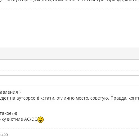
авления )
удет на аутсорсе )) кстати, отлично место, советую. Правда, конт
такое?)))
ку в стиле AC/DC
кв 55