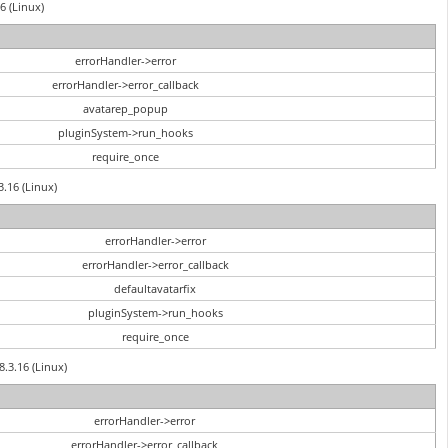
6 (Linux)
errorHandler->error
errorHandler->error_callback
avatarep_popup
pluginSystem->run_hooks
require_once
3.16 (Linux)
errorHandler->error
errorHandler->error_callback
defaultavatarfix
pluginSystem->run_hooks
require_once
8.3.16 (Linux)
errorHandler->error
errorHandler->error_callback