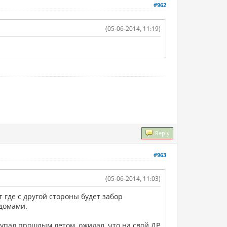
#962
(05-06-2014, 11:19)
Reply
#963
(05-06-2014, 11:03)
т где с другой стороны будет забор
 домами.
окупал прошлым летом, ожидал, что на свой ДР