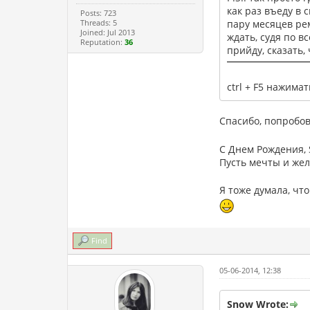
как раз въеду в 
Posts: 723
Threads: 5
пару месяцев ре
Joined: Jul 2013
ждать, судя по в
Reputation:
36
прийду, сказать, 
ctrl + F5 нажим
Спасибо, попробов
С Днем Рождения, 
Пусть мечты и жел
Я тоже думала, чт
Find
05-06-2014, 12:38
Snow Wrote: