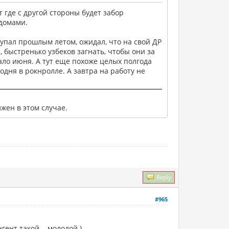
т где с другой стороны будет забор
 домами.
окупал прошлым летом, ожидал, что на свой ДР
, быстренько узбеков загнать, чтобы они за
ало июня. А тут еще похоже целых полгода
годня в рокнролле. А завтра на работу не
жен в этом случае.
Reply
#965
нгент такой... молодой )