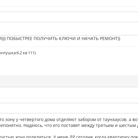
))) ПОБЫСТРЕЕ ПОЛУЧИТЬ КЛЮЧИ И НАЧАТЬ РЕМОНТ))
нтушка:6.2 кв 111)
что зону у четвертого дома отделяют забором от таунхаусов. а во
непонятно. Надеюсь, что его поставят между третьим и шестым
 грустью хочу поделиться. У меня ДР сегодня, когда квартирку п