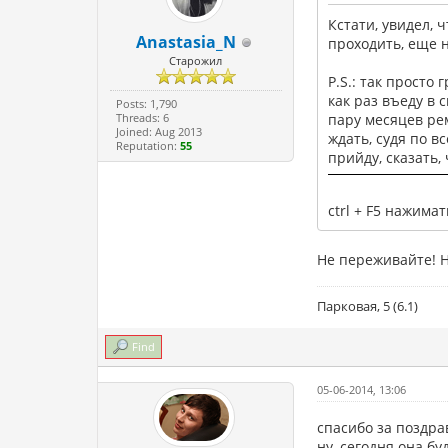
Кстати, увидел, 
Anastasia_N
проходить, еще 
Старожил
P.S.: так просто
как раз въеду в 
Posts: 1,790
Threads: 6
пару месяцев ре
Joined: Aug 2013
ждать, судя по в
Reputation:
55
прийду, сказать, 
ctrl + F5 нажим
Не переживайте! Н
Парковая, 5 (6.1)
Find
05-06-2014, 13:06
спасибо за поздра
ну, сегодня она бу