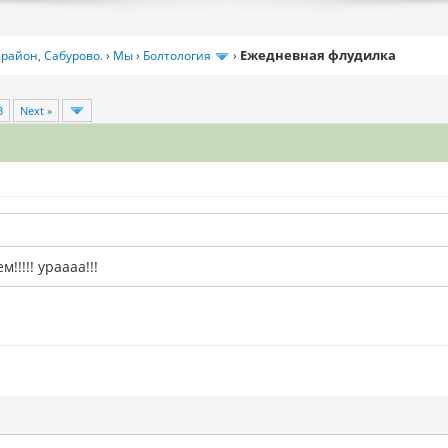
Ежедневная флудилка
район, Сабурово.
›
Мы
›
Болтология
›
3
Next »
!!!!! ураааа!!!