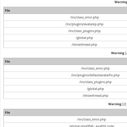
Warnin
File
/inc/class_error.php
/inc/plugins/avatarep.php
/inc/class_plugins.php
/global.php
/showthread.php
Warning
[2
File
/inc/class_error.php
/inc/plugins/defaultavatarfix.php
/inc/class_plugins.php
/global.php
/showthread.php
Warning
[2] 
File
/inc/class_error.php
/global.php(954) : eval()'d code