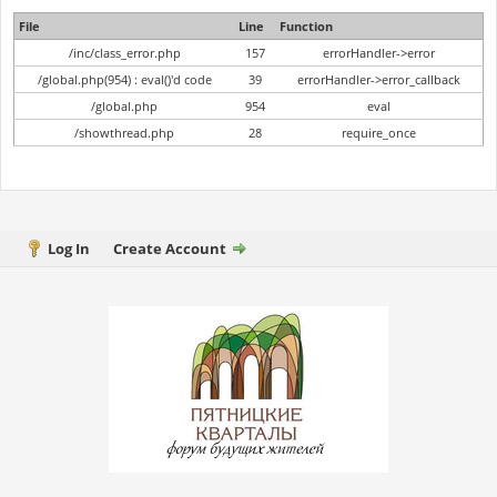
File
Line
Function
/inc/class_error.php
157
errorHandler->error
/global.php(954) : eval()'d code
39
errorHandler->error_callback
/global.php
954
eval
/showthread.php
28
require_once
Log In
Create Account