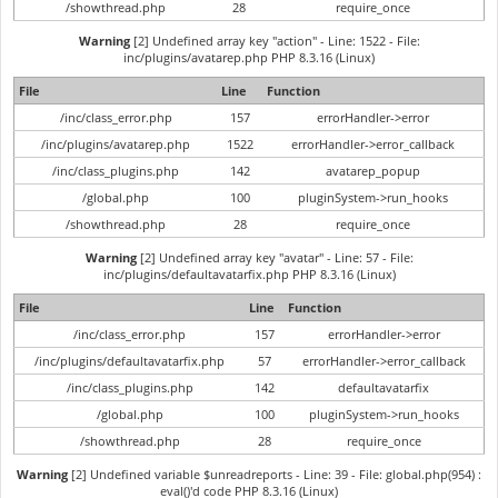
/showthread.php
28
require_once
Warning
[2] Undefined array key "action" - Line: 1522 - File:
inc/plugins/avatarep.php PHP 8.3.16 (Linux)
File
Line
Function
/inc/class_error.php
157
errorHandler->error
/inc/plugins/avatarep.php
1522
errorHandler->error_callback
/inc/class_plugins.php
142
avatarep_popup
/global.php
100
pluginSystem->run_hooks
/showthread.php
28
require_once
Warning
[2] Undefined array key "avatar" - Line: 57 - File:
inc/plugins/defaultavatarfix.php PHP 8.3.16 (Linux)
File
Line
Function
/inc/class_error.php
157
errorHandler->error
/inc/plugins/defaultavatarfix.php
57
errorHandler->error_callback
/inc/class_plugins.php
142
defaultavatarfix
/global.php
100
pluginSystem->run_hooks
/showthread.php
28
require_once
Warning
[2] Undefined variable $unreadreports - Line: 39 - File: global.php(954) :
eval()'d code PHP 8.3.16 (Linux)