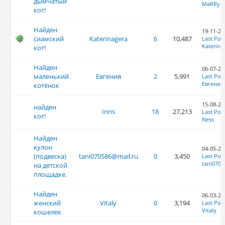
дымчатый
MaRRyL
кот!
Найден
19-11-20
сиамский
Katerinagera
6
10,487
Last Pos
Katerina
кот!
Найден
06-07-20
маленький
Евгения
2
5,991
Last Pos
Евгения
котёнок
15-08-20
найден
Inns
18
27,213
Last Pos
кот!
Ness
Найден
кулон
04-05-20
(подвеска)
tani070586@mail.ru
0
3,450
Last Pos
tani0705
на детской
площадке.
Найден
06-03-20
женский
Vitaly
0
3,194
Last Pos
Vitaly
кошелек