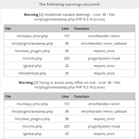
The following warnings occurred:
Warning
[2] Undefined variable $settings - Line: 38 - File:
inc/plugins/avatarep.php PHP 8.3.16 (Linux)
File
Line
Function
/inc/class_error.php
157
errorHandler->error
/inc/plugins/avatarep.php
38
errorHandler->error_callback
/inc/class_plugins.php
38
require_once
/inc/init.php
263
pluginSystem->load
/global.php
20
require_once
/showthread.php
28
require_once
Warning
[2] Trying to access array offset on null - Line: 38 - File:
inc/plugins/avatarep.php PHP 8.3.16 (Linux)
File
Line
Function
/inc/class_error.php
157
errorHandler->error
/inc/plugins/avatarep.php
38
errorHandler->error_callback
/inc/class_plugins.php
38
require_once
/inc/init.php
263
pluginSystem->load
/global.php
20
require_once