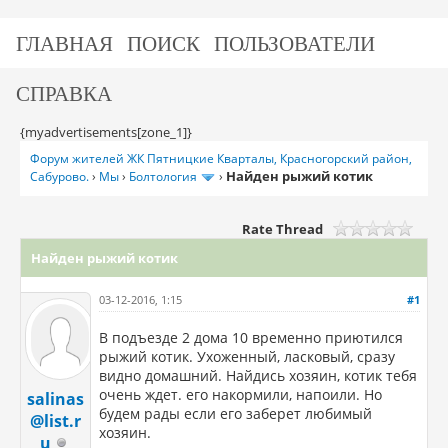
ГЛАВНАЯ
ПОИСК
ПОЛЬЗОВАТЕЛИ
СПРАВКА
{myadvertisements[zone_1]}
Форум жителей ЖК Пятницкие Кварталы, Красногорский район,
Найден рыжий котик
Сабурово.
›
Мы
›
Болтология
›
Rate Thread
Найден рыжий котик
03-12-2016, 1:15
#1
В подъезде 2 дома 10 временно приютился
рыжий котик. Ухоженный, ласковый, сразу
видно домашний. Найдись хозяин, котик тебя
очень ждет. его накормили, напоили. Но
salinas
будем рады если его заберет любимый
@list.r
хозяин.
u