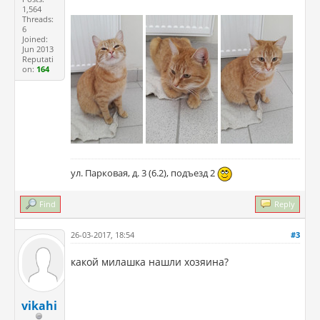
1,564
Threads:
6
Joined:
Jun 2013
Reputati
on:
164
ул. Парковая, д. 3 (6.2), подъезд 2
Find
Reply
26-03-2017, 18:54
#3
какой милашка нашли хозяина?
vikahi