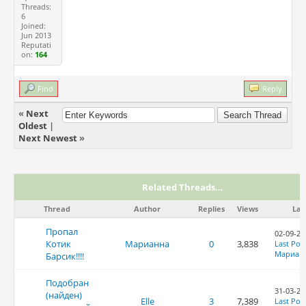
Threads:
6
Joined:
Jun 2013
Reputati
on:
164
Find
Reply
«
Next
Oldest
|
Next Newest
»
Related Threads…
Thread
Author
Replies
Views
Las
Пропал
02-09-20
Котик
Марианна
0
3,838
Last Pos
Мариан
Барсик!!!!
Подобран
31-03-20
(найден)
Elle
3
7,389
Last Pos