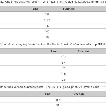
g
[2] Undefined array key "action" - Line: 1522 - File: inc/plugins/avatarep.php PHP 8.3.1
Line
Function
157
1522
142
100
28
] Undefined array key "avatar" - Line: 57 - File: inc/plugins/defaultavatarfix.php PHP 8.
Line
Function
157
57
142
100
28
Undefined variable $unreadreports - Line: 39 - File: global.php(954) : eval()'d code PHP 
Line
Function
157
39