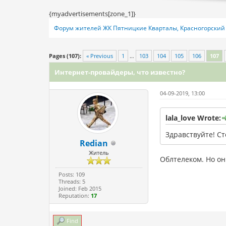
{myadvertisements[zone_1]}
Форум жителей ЖК Пятницкие Кварталы, Красногорский 
4 Vote(s) - 3.75 Average
1
2
3
4
5
Pages (107):
« Previous
1
…
103
104
105
106
107
Интернет-провайдеры, что известно?
04-09-2019, 13:00
lala_love Wrote:
Здравствуйте! С
Redian
Житель
Облтелеком. Но он
Posts: 109
Threads: 5
Joined: Feb 2015
Reputation:
17
Find