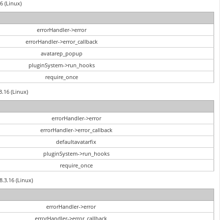
6 (Linux)
errorHandler->error
errorHandler->error_callback
avatarep_popup
pluginSystem->run_hooks
require_once
3.16 (Linux)
errorHandler->error
errorHandler->error_callback
defaultavatarfix
pluginSystem->run_hooks
require_once
8.3.16 (Linux)
errorHandler->error
errorHandler->error_callback