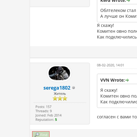
KWG Wrote:
Облтелеком стал 
А лучше он Комит
Я скажу!
Комитен овно пол
Как подключились 
08-02-2020, 14:01
VVN Wrote:
serega1802
Я скажу!
Житель
Комитен овно по
Как подключилис
Posts: 157
Threads: 9
Joined: Feb 2014
согласен с вами т
Reputation:
5
Find