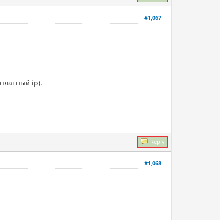
#1,067
платный ip).
Reply
#1,068