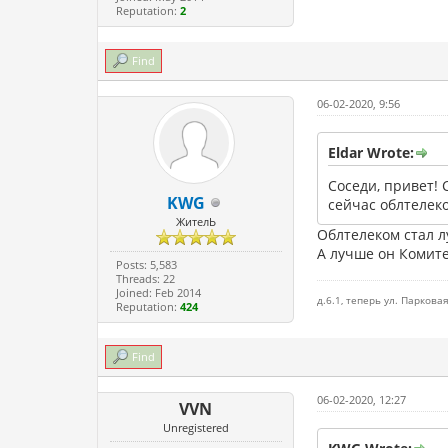
Reputation:
2
Find
06-02-2020, 9:56
Eldar Wrote:
Соседи, привет!
KWG
сейчас облтелек
ЖителЬ
Облтелеком стал л
А лучше он Комите
Posts: 5,583
Threads: 22
Joined: Feb 2014
д.6.1, теперь ул. Паркова
Reputation:
424
Find
06-02-2020, 12:27
VVN
Unregistered