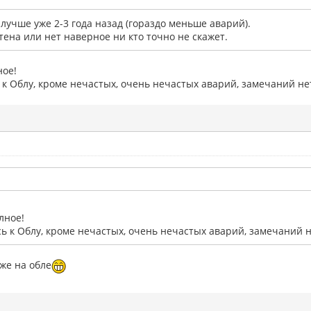
лучше уже 2-3 года назад (гораздо меньше аварий).
ена или нет наверное ни кто точно не скажет.
ное!
к Облу, кроме нечастых, очень нечастых аварий, замечаний не
лное!
ь к Облу, кроме нечастых, очень нечастых аварий, замечаний н
оже на обле