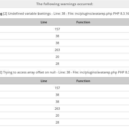
The following warnings occurred:
ng
[2] Undefined variable $settings - Line: 38 - File: inc/plugins/avatarep.php PHP 8.3.16
Line
Function
157
38
38
263
20
28
2] Trying to access array offset on null - Line: 38 - File: inc/plugins/avatarep.php PHP 8.
Line
Function
157
38
38
263
20
28