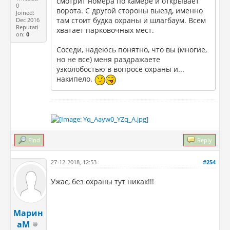
смотрит номера по камере и открывает
0
ворота. С другой стороны выезд, именно
Joined:
там стоит будка охраны и шлагбаум. Всем
Dec 2016
Reputati
хватает парковочных мест.
on:
0
Соседи, надеюсь понятно, что вы (многие,
но не все) меня раздражаете
узколобостью в вопросе охраны и...
накипело.
Find
Reply
27-12-2018, 12:53
#254
Ужас, без охраны тут никак!!!
Марин
аМ