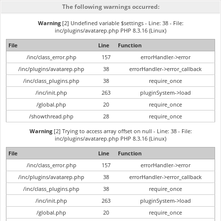
The following warnings occurred:
Warning
[2] Undefined variable $settings - Line: 38 - File:
inc/plugins/avatarep.php PHP 8.3.16 (Linux)
File
Line
Function
/inc/class_error.php
157
errorHandler->error
/inc/plugins/avatarep.php
38
errorHandler->error_callback
/inc/class_plugins.php
38
require_once
/inc/init.php
263
pluginSystem->load
/global.php
20
require_once
/showthread.php
28
require_once
Warning
[2] Trying to access array offset on null - Line: 38 - File:
inc/plugins/avatarep.php PHP 8.3.16 (Linux)
File
Line
Function
/inc/class_error.php
157
errorHandler->error
/inc/plugins/avatarep.php
38
errorHandler->error_callback
/inc/class_plugins.php
38
require_once
/inc/init.php
263
pluginSystem->load
/global.php
20
require_once