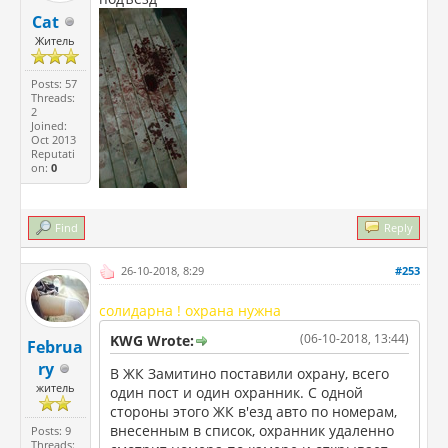
Cat
Житель
Posts: 57
Threads:
2
Joined:
Oct 2013
Reputati
on:
0
Find
Reply
26-10-2018, 8:29
#253
солидарна ! охрана нужна
(06-10-2018, 13:44)
KWG Wrote:
Februa
ry
В ЖК Замитино поставили охрану, всего
житель
один пост и один охранник. С одной
стороны этого ЖК в'езд авто по номерам,
внесенным в список, охранник удаленно
Posts: 9
Threads: