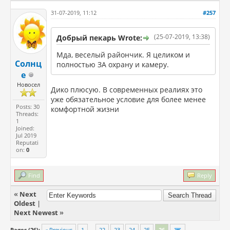
31-07-2019, 11:12
#257
(25-07-2019, 13:38)
Добрый пекарь Wrote:
Мда, веселый райончик. Я целиком и
Солнц
полностью ЗА охрану и камеру.
е
Новосел
Дико плюсую. В современных реалиях это
уже обязательное условие для более менее
Posts: 30
комфортной жизни
Threads:
1
Joined:
Jul 2019
Reputati
on:
0
Find
Reply
«
Next
Oldest
|
Next Newest
»
Pages (26):
« Previous
1
…
22
23
24
25
26