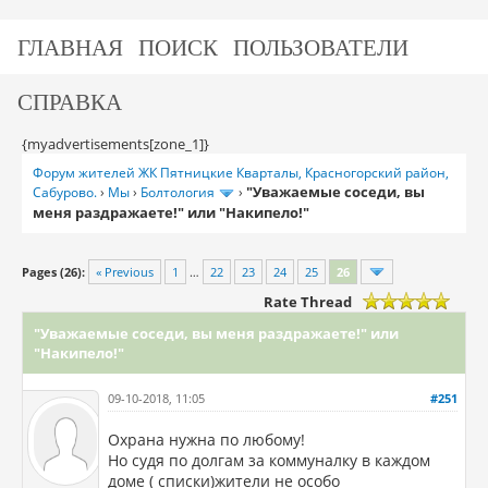
ГЛАВНАЯ
ПОИСК
ПОЛЬЗОВАТЕЛИ
СПРАВКА
{myadvertisements[zone_1]}
Форум жителей ЖК Пятницкие Кварталы, Красногорский район,
"Уважаемые соседи, вы
Сабурово.
›
Мы
›
Болтология
›
меня раздражаете!" или "Накипело!"
Pages (26):
« Previous
1
…
22
23
24
25
26
Rate Thread
"Уважаемые соседи, вы меня раздражаете!" или
"Накипело!"
09-10-2018, 11:05
#251
Охрана нужна по любому!
Но судя по долгам за коммуналку в каждом
доме ( списки)жители не особо