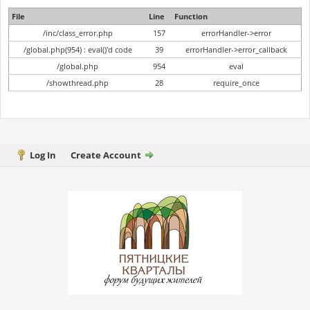
File
Line
Function
/inc/class_error.php
157
errorHandler->error
/global.php(954) : eval()'d code
39
errorHandler->error_callback
/global.php
954
eval
/showthread.php
28
require_once
Log In
Create Account