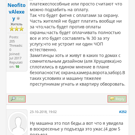
платежеспособные или просто считают что
Neofito
можно подзабить на оплату.
vAlexe
Так что будет фигня с оплатами за охрану.
y
Часть жителей не будет платить вообще ни
Житель
за что,часть будет против оплаты
охраны,часть будет оплачивать полностью
Posts:
все и это будет составлять % 30 за эту
205
услугу,что не устроит ни один ЧОП
Threads:
естественно.
0
Joined:
Замитинцы хоть и живут в каких то домах с
Jul 2017
сомнительным дизайном (аля Хрущевка),но
Reputati
сплотились в едином мнение в плане
on:
10
безопасности( охрана,камера,ворота,забор).В
таких условиях и машину тяжелее
преступникам угнать и квартиру обворовать.
Find
Reply
23-10-2018, 19:02
#252
Ну машина это пол беды.а вот что я увидела
в воскресенье у подъезда это ужас.(4 дом 5
подъезд