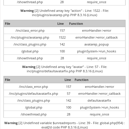
/showthread.php
28
require_once
Warning
[2] Undefined array key "action" - Line: 1522 - File:
inc/plugins/avatarep.php PHP 8.3.16 (Linux)
File
Line
Function
/inc/class_error.php
157
errorHandler->error
/inc/plugins/avatarep.php
1522
errorHandler->error_callback
/inc/class_plugins.php
142
avatarep_popup
/global.php
100
pluginSystem->run_hooks
/showthread.php
28
require_once
Warning
[2] Undefined array key "avatar" - Line: 57 - File:
inc/plugins/defaultavatarfix.php PHP 8.3.16 (Linux)
File
Line
Function
/inc/class_error.php
157
errorHandler->error
/inc/plugins/defaultavatarfix.php
57
errorHandler->error_callback
/inc/class_plugins.php
142
defaultavatarfix
/global.php
100
pluginSystem->run_hooks
/showthread.php
28
require_once
Warning
[2] Undefined variable $unreadreports - Line: 39 - File: global.php(954) :
eval()'d code PHP 8.3.16 (Linux)