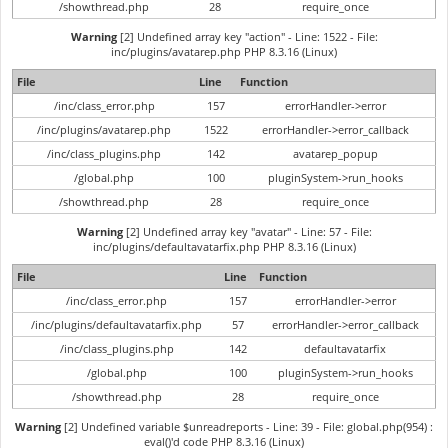
/showthread.php
28
require_once
Warning
[2] Undefined array key "action" - Line: 1522 - File:
inc/plugins/avatarep.php PHP 8.3.16 (Linux)
File
Line
Function
/inc/class_error.php
157
errorHandler->error
/inc/plugins/avatarep.php
1522
errorHandler->error_callback
/inc/class_plugins.php
142
avatarep_popup
/global.php
100
pluginSystem->run_hooks
/showthread.php
28
require_once
Warning
[2] Undefined array key "avatar" - Line: 57 - File:
inc/plugins/defaultavatarfix.php PHP 8.3.16 (Linux)
File
Line
Function
/inc/class_error.php
157
errorHandler->error
/inc/plugins/defaultavatarfix.php
57
errorHandler->error_callback
/inc/class_plugins.php
142
defaultavatarfix
/global.php
100
pluginSystem->run_hooks
/showthread.php
28
require_once
Warning
[2] Undefined variable $unreadreports - Line: 39 - File: global.php(954) :
eval()'d code PHP 8.3.16 (Linux)