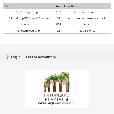
File
Line
Function
/inc/class_error.php
157
errorHandler->error
/global.php(954) : eval()'d code
39
errorHandler->error_callback
/global.php
954
eval
/showthread.php
28
require_once
Log In
Create Account