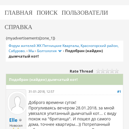
ГЛАВНАЯ
ПОИСК
ПОЛЬЗОВАТЕЛИ
СПРАВКА
{myadvertisements[zone_1]}
Форум жителей ЖК Пятницкие Кварталы, Красногорский район,
Подобран (найден)
Сабурово.
›
Мы
›
Болтология
›
дымчатый кот!
Rate Thread
Подобран (найден) дымчатый кот!
31-01-2018, 12:57
#1
Доброго времени суток!
Прогуливаясь вечером 28.01.2018, за мной
увязался упитанный дымчатый кот... с виду
похож на "британца". И пошел до самого
Elle
дома, точнее квартиры...)) Потрепанный
Новосел