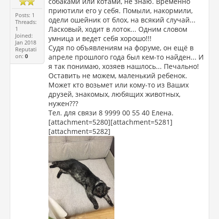
собаками или котами, не знаю. Временно
приютили его у себя. Помыли, накормили,
Posts: 1
одели ошейник от блох, на всякий случай...
Threads:
Ласковый, ходит в лоток... Одним словом
1
Joined:
умница и ведет себя хорошо!!!
Jan 2018
Судя по объявлениям на форуме, он ещё в
Reputati
on:
0
апреле прошлого года был кем-то найден... И
я так понимаю, хозяев нашлось... Печально!
Оставить не можем, маленький ребенок.
Может кто возьмет или кому-то из Ваших
друзей, знакомых, любящих животных,
нужен???
Тел. для связи 8 9999 00 55 40 Елена.
[attachment=5280][attachment=5281]
[attachment=5282]