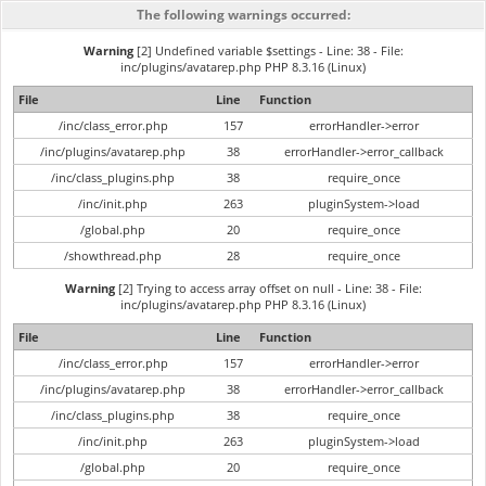
The following warnings occurred:
Warning
[2] Undefined variable $settings - Line: 38 - File:
inc/plugins/avatarep.php PHP 8.3.16 (Linux)
File
Line
Function
/inc/class_error.php
157
errorHandler->error
/inc/plugins/avatarep.php
38
errorHandler->error_callback
/inc/class_plugins.php
38
require_once
/inc/init.php
263
pluginSystem->load
/global.php
20
require_once
/showthread.php
28
require_once
Warning
[2] Trying to access array offset on null - Line: 38 - File:
inc/plugins/avatarep.php PHP 8.3.16 (Linux)
File
Line
Function
/inc/class_error.php
157
errorHandler->error
/inc/plugins/avatarep.php
38
errorHandler->error_callback
/inc/class_plugins.php
38
require_once
/inc/init.php
263
pluginSystem->load
/global.php
20
require_once