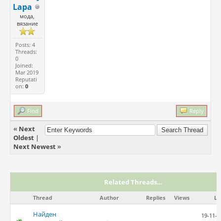
Lapa
мода,
вязание
Posts: 4
Threads:
0
Joined:
Mar 2019
Reputati
on:
0
Find
Reply
«
Next
Oldest
|
Next Newest
»
Related Threads…
Thread
Author
Replies
Views
La
Найден
19-11-2