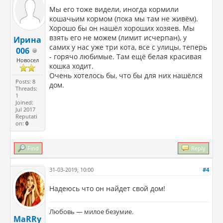
Мы его тоже видели, иногда кормили
кошачьим кормом (пока мы там не живём).
Хорошо бы он нашёл хороших хозяев. Мы
взять его не можем (лимит исчерпан), у
Ирина
самих у нас уже три кота, все с улицы, теперь
006
- горячо любимые. Там ещё белая красивая
Новосел
кошка ходит.
Очень хотелось бы, что бы для них нашёлся
Posts: 8
дом.
Threads:
1
Joined:
Jul 2017
Reputati
on:
0
Find
Reply
31-03-2019, 10:00
#4
Надеюсь что он найдет свой дом!
Любовь — милое безумие.
MaRRy