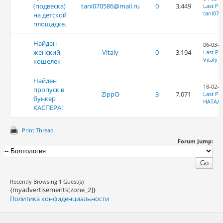
(подвеска)
tani070586@mail.ru
0
3,449
Last Po
tani070
на детской
площадке.
Найден
06-03-2
женский
Vitaly
0
3,194
Last Po
Vitaly
кошелек
Найден
18-02-2
пропуск в
ZippO
3
7,071
Last Po
бункер
НАТАЛ
КАСПЕРА!
Print Thread
Forum Jump:
Recently Browsing 1 Guest(s)
{myadvertisements[zone_2]}
Политика конфиденциальности