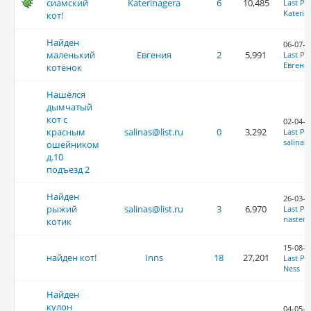
сиамский
Katerinagera
6
10,485
Last Po
Katerin
кот!
Найден
06-07-2
маленький
Евгения
2
5,991
Last Po
Евгени
котёнок
Нашёлся
дымчатый
кот с
02-04-2
красным
salinas@list.ru
0
3,292
Last Po
salinas@
ошейником
д.10
подъезд 2
Найден
26-03-2
рыжий
salinas@list.ru
3
6,970
Last Po
nasten
котик
15-08-2
найден кот!
Inns
18
27,201
Last Po
Ness
Найден
кулон
04-05-2