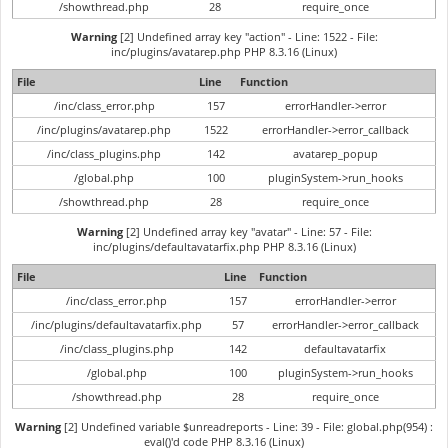
/showthread.php
28
require_once
Warning
[2] Undefined array key "action" - Line: 1522 - File:
inc/plugins/avatarep.php PHP 8.3.16 (Linux)
File
Line
Function
/inc/class_error.php
157
errorHandler->error
/inc/plugins/avatarep.php
1522
errorHandler->error_callback
/inc/class_plugins.php
142
avatarep_popup
/global.php
100
pluginSystem->run_hooks
/showthread.php
28
require_once
Warning
[2] Undefined array key "avatar" - Line: 57 - File:
inc/plugins/defaultavatarfix.php PHP 8.3.16 (Linux)
File
Line
Function
/inc/class_error.php
157
errorHandler->error
/inc/plugins/defaultavatarfix.php
57
errorHandler->error_callback
/inc/class_plugins.php
142
defaultavatarfix
/global.php
100
pluginSystem->run_hooks
/showthread.php
28
require_once
Warning
[2] Undefined variable $unreadreports - Line: 39 - File: global.php(954) :
eval()'d code PHP 8.3.16 (Linux)