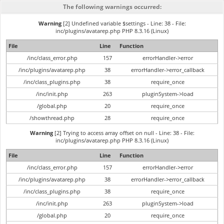
The following warnings occurred:
Warning
[2] Undefined variable $settings - Line: 38 - File:
inc/plugins/avatarep.php PHP 8.3.16 (Linux)
File
Line
Function
/inc/class_error.php
157
errorHandler->error
/inc/plugins/avatarep.php
38
errorHandler->error_callback
/inc/class_plugins.php
38
require_once
/inc/init.php
263
pluginSystem->load
/global.php
20
require_once
/showthread.php
28
require_once
Warning
[2] Trying to access array offset on null - Line: 38 - File:
inc/plugins/avatarep.php PHP 8.3.16 (Linux)
File
Line
Function
/inc/class_error.php
157
errorHandler->error
/inc/plugins/avatarep.php
38
errorHandler->error_callback
/inc/class_plugins.php
38
require_once
/inc/init.php
263
pluginSystem->load
/global.php
20
require_once