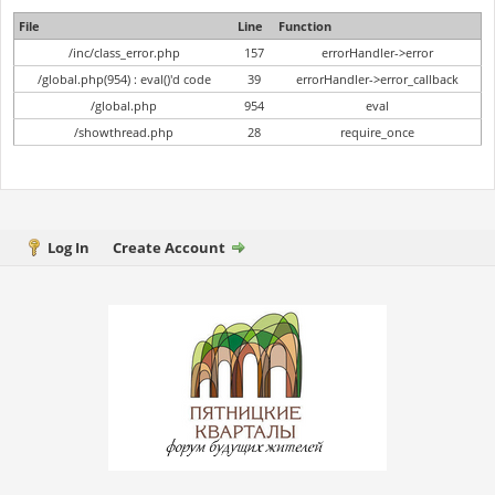
File
Line
Function
/inc/class_error.php
157
errorHandler->error
/global.php(954) : eval()'d code
39
errorHandler->error_callback
/global.php
954
eval
/showthread.php
28
require_once
Log In
Create Account