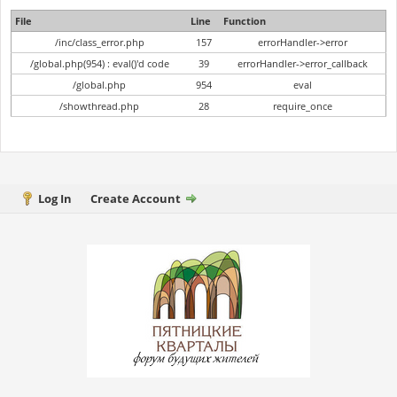
File
Line
Function
/inc/class_error.php
157
errorHandler->error
/global.php(954) : eval()'d code
39
errorHandler->error_callback
/global.php
954
eval
/showthread.php
28
require_once
Log In
Create Account