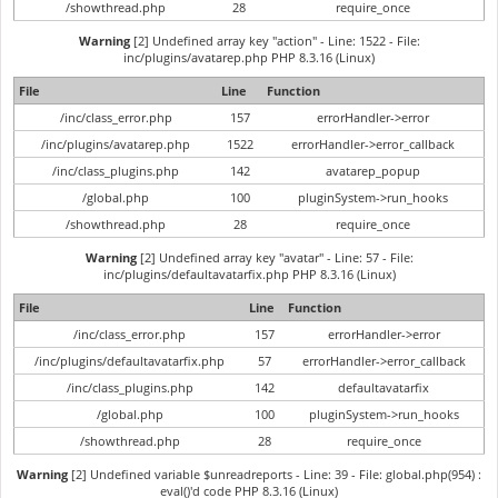
/showthread.php
28
require_once
Warning
[2] Undefined array key "action" - Line: 1522 - File:
inc/plugins/avatarep.php PHP 8.3.16 (Linux)
File
Line
Function
/inc/class_error.php
157
errorHandler->error
/inc/plugins/avatarep.php
1522
errorHandler->error_callback
/inc/class_plugins.php
142
avatarep_popup
/global.php
100
pluginSystem->run_hooks
/showthread.php
28
require_once
Warning
[2] Undefined array key "avatar" - Line: 57 - File:
inc/plugins/defaultavatarfix.php PHP 8.3.16 (Linux)
File
Line
Function
/inc/class_error.php
157
errorHandler->error
/inc/plugins/defaultavatarfix.php
57
errorHandler->error_callback
/inc/class_plugins.php
142
defaultavatarfix
/global.php
100
pluginSystem->run_hooks
/showthread.php
28
require_once
Warning
[2] Undefined variable $unreadreports - Line: 39 - File: global.php(954) :
eval()'d code PHP 8.3.16 (Linux)