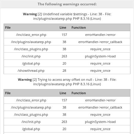
The following warnings occurred:
Warning
[2] Undefined variable $settings - Line: 38 - File:
inc/plugins/avatarep.php PHP 8.3.16 (Linux)
File
Line
Function
/inc/class_error.php
157
errorHandler->error
/inc/plugins/avatarep.php
38
errorHandler->error_callback
/inc/class_plugins.php
38
require_once
/inc/init.php
263
pluginSystem->load
/global.php
20
require_once
/showthread.php
28
require_once
Warning
[2] Trying to access array offset on null - Line: 38 - File:
inc/plugins/avatarep.php PHP 8.3.16 (Linux)
File
Line
Function
/inc/class_error.php
157
errorHandler->error
/inc/plugins/avatarep.php
38
errorHandler->error_callback
/inc/class_plugins.php
38
require_once
/inc/init.php
263
pluginSystem->load
/global.php
20
require_once