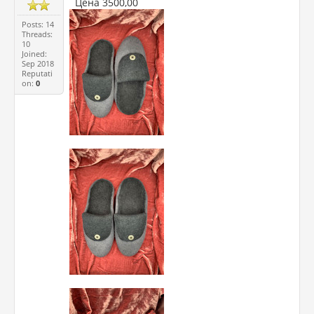
Цена 3500,00
Posts: 14
Threads:
10
Joined:
Sep 2018
Reputati
on:
0