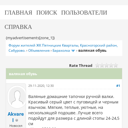
ГЛАВНАЯ
ПОИСК
ПОЛЬЗОВАТЕЛИ
СПРАВКА
{myadvertisements[zone_1]}
Форум жителей ЖК Пятницкие Кварталы, Красногорский район,
валяная обувь
Сабурово.
›
Объявления
›
Барахолка
›
Rate Thread
валяная обувь
29-11-2020, 12:30
#1
Валяные домашние тапочки ручной валки.
Красивый серый цвет с пуговицей и черным
язычком. Мягкие, теплые, уютные, на
нескользящей подошве. Лучше всего
Akvare
подойдут для размера с длиной стопы 24-24,5
l
см
Новосел