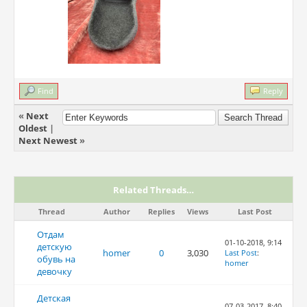
Find
Reply
«
Next
Oldest
|
Next Newest
»
Related Threads…
Thread
Author
Replies
Views
Last Post
Отдам
01-10-2018, 9:14
детскую
homer
0
3,030
Last Post
:
обувь на
homer
девочку
Детская
07-03-2017, 8:40