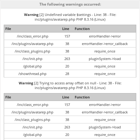
The following warnings occurred:
Warning
[2] Undefined variable $settings - Line: 38 - File:
inc/plugins/avatarep.php PHP 8.3.16 (Linux)
File
Line
Function
/inc/class_error.php
157
errorHandler->error
/inc/plugins/avatarep.php
38
errorHandler->error_callback
/inc/class_plugins.php
38
require_once
/inc/init.php
263
pluginSystem->load
/global.php
20
require_once
/showthread.php
28
require_once
Warning
[2] Trying to access array offset on null - Line: 38 - File:
inc/plugins/avatarep.php PHP 8.3.16 (Linux)
File
Line
Function
/inc/class_error.php
157
errorHandler->error
/inc/plugins/avatarep.php
38
errorHandler->error_callback
/inc/class_plugins.php
38
require_once
/inc/init.php
263
pluginSystem->load
/global.php
20
require_once