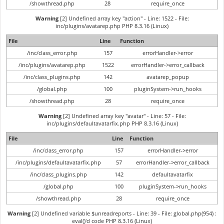
/showthread.php
28
require_once
Warning
[2] Undefined array key "action" - Line: 1522 - File:
inc/plugins/avatarep.php PHP 8.3.16 (Linux)
File
Line
Function
/inc/class_error.php
157
errorHandler->error
/inc/plugins/avatarep.php
1522
errorHandler->error_callback
/inc/class_plugins.php
142
avatarep_popup
/global.php
100
pluginSystem->run_hooks
/showthread.php
28
require_once
Warning
[2] Undefined array key "avatar" - Line: 57 - File:
inc/plugins/defaultavatarfix.php PHP 8.3.16 (Linux)
File
Line
Function
/inc/class_error.php
157
errorHandler->error
/inc/plugins/defaultavatarfix.php
57
errorHandler->error_callback
/inc/class_plugins.php
142
defaultavatarfix
/global.php
100
pluginSystem->run_hooks
/showthread.php
28
require_once
Warning
[2] Undefined variable $unreadreports - Line: 39 - File: global.php(954) :
eval()'d code PHP 8.3.16 (Linux)