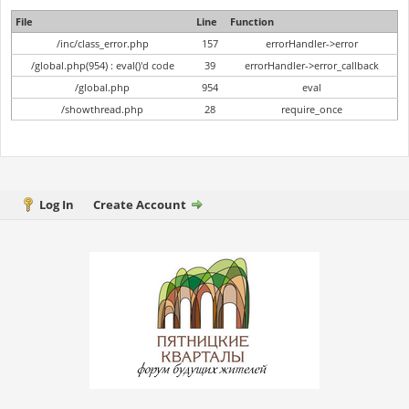
File
Line
Function
/inc/class_error.php
157
errorHandler->error
/global.php(954) : eval()'d code
39
errorHandler->error_callback
/global.php
954
eval
/showthread.php
28
require_once
Log In
Create Account