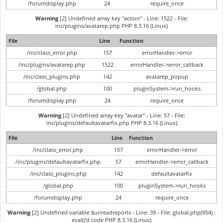
/forumdisplay.php
24
require_once
Warning
[2] Undefined array key "action" - Line: 1522 - File:
inc/plugins/avatarep.php PHP 8.3.16 (Linux)
File
Line
Function
/inc/class_error.php
157
errorHandler->error
/inc/plugins/avatarep.php
1522
errorHandler->error_callback
/inc/class_plugins.php
142
avatarep_popup
/global.php
100
pluginSystem->run_hooks
/forumdisplay.php
24
require_once
Warning
[2] Undefined array key "avatar" - Line: 57 - File:
inc/plugins/defaultavatarfix.php PHP 8.3.16 (Linux)
File
Line
Function
/inc/class_error.php
157
errorHandler->error
/inc/plugins/defaultavatarfix.php
57
errorHandler->error_callback
/inc/class_plugins.php
142
defaultavatarfix
/global.php
100
pluginSystem->run_hooks
/forumdisplay.php
24
require_once
Warning
[2] Undefined variable $unreadreports - Line: 39 - File: global.php(954) :
eval()'d code PHP 8.3.16 (Linux)