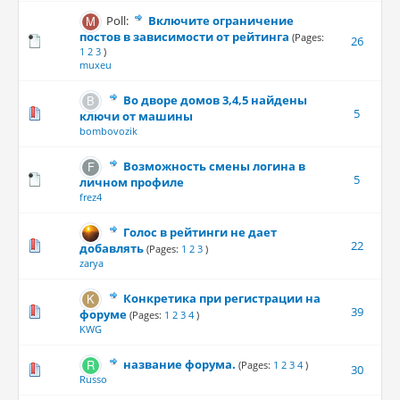
Poll:
Включите ограничение
постов в зависимости от рейтинга
(Pages:
26
1
2
3
)
muxeu
Во дворе домов 3,4,5 найдены
5
ключи от машины
bombovozik
Возможность смены логина в
5
личном профиле
frez4
Голос в рейтинги не дает
22
добавлять
(Pages:
1
2
3
)
zarya
Конкретика при регистрации на
39
форуме
(Pages:
1
2
3
4
)
KWG
название форума.
(Pages:
1
2
3
4
)
30
Russo