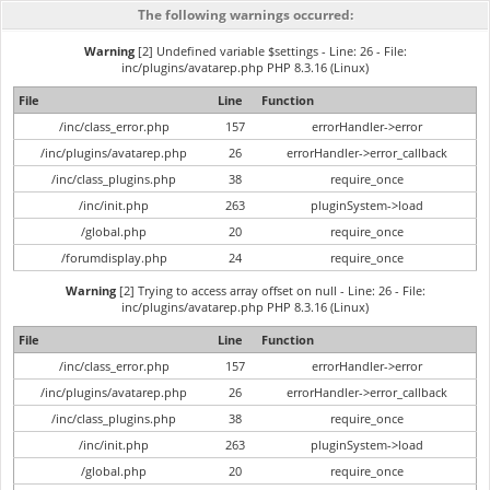
The following warnings occurred:
Warning
[2] Undefined variable $settings - Line: 26 - File:
inc/plugins/avatarep.php PHP 8.3.16 (Linux)
File
Line
Function
/inc/class_error.php
157
errorHandler->error
/inc/plugins/avatarep.php
26
errorHandler->error_callback
/inc/class_plugins.php
38
require_once
/inc/init.php
263
pluginSystem->load
/global.php
20
require_once
/forumdisplay.php
24
require_once
Warning
[2] Trying to access array offset on null - Line: 26 - File:
inc/plugins/avatarep.php PHP 8.3.16 (Linux)
File
Line
Function
/inc/class_error.php
157
errorHandler->error
/inc/plugins/avatarep.php
26
errorHandler->error_callback
/inc/class_plugins.php
38
require_once
/inc/init.php
263
pluginSystem->load
/global.php
20
require_once