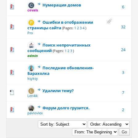
Нумерация домов
6
cevals
Ошибки в отображении
32
страницы сайта
(Pages:
1
2
3
4
)
Pro
Поиск непрочитанных
24
сообщений
(Pages:
1
2
3
)
admin
Последние обновления-
3
Барахолка
ksyksy
Удалили тему?
7
Len4ik
Форум долго грузится.
2
pavlovlex