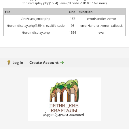
forumdisplay.php(1554) : eval()'d code PHP 8.3.16 (Linux)
File
Line
Function
/inc/class_error.php
157
errorHandler->error
/forumdisplay.php(1554) : eval()'d code
95
errorHandler->error_callback
/forumdisplay.php
1554
eval
Log In
Create Account