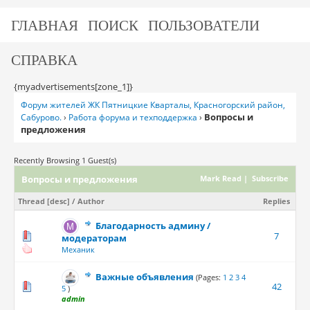
ГЛАВНАЯ
ПОИСК
ПОЛЬЗОВАТЕЛИ
СПРАВКА
{myadvertisements[zone_1]}
Форум жителей ЖК Пятницкие Кварталы, Красногорский район,
Вопросы и
Сабурово.
›
Работа форума и техподдержка
›
предложения
Recently Browsing 1 Guest(s)
Вопросы и предложения
Mark Read
|
Subscribe
Thread
[
desc
]
/
Author
Replies
Благодарность админу /
7
модераторам
Механик
Важные объявления
(Pages:
1
2
3
4
42
5
)
admin