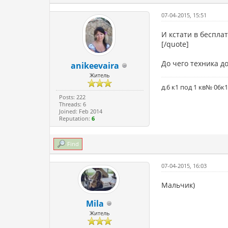
07-04-2015, 15:51
И кстати в беспла
[/quote]
До чего техника до
anikeevaira
Житель
д.6 к1 под 1 кв№ 06к
Posts: 222
Threads: 6
Joined: Feb 2014
Reputation:
6
Find
07-04-2015, 16:03
Мальчик)
Mila
Житель