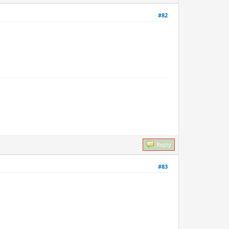
#82
Reply
#83