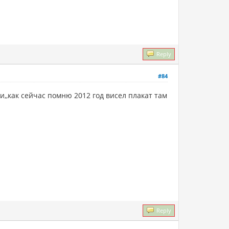
Reply
#84
ли,,как сейчас помню 2012 год висел плакат там
Reply