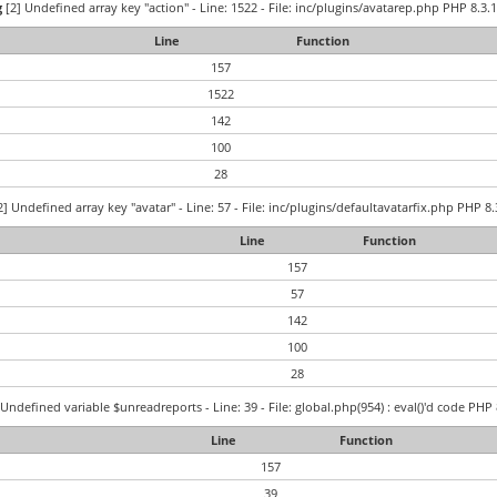
g
[2] Undefined array key "action" - Line: 1522 - File: inc/plugins/avatarep.php PHP 8.3.1
Line
Function
157
1522
142
100
28
] Undefined array key "avatar" - Line: 57 - File: inc/plugins/defaultavatarfix.php PHP 8.
Line
Function
157
57
142
100
28
Undefined variable $unreadreports - Line: 39 - File: global.php(954) : eval()'d code PHP 
Line
Function
157
39