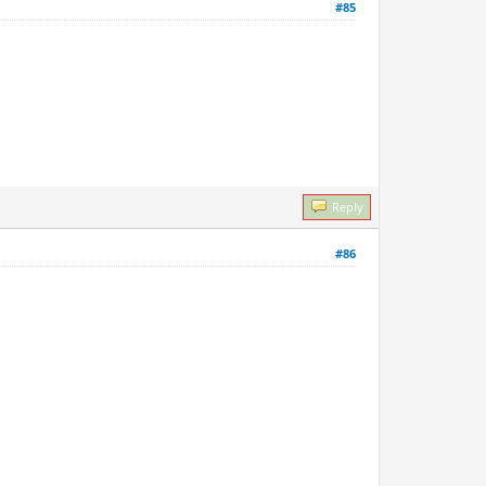
#85
Reply
#86