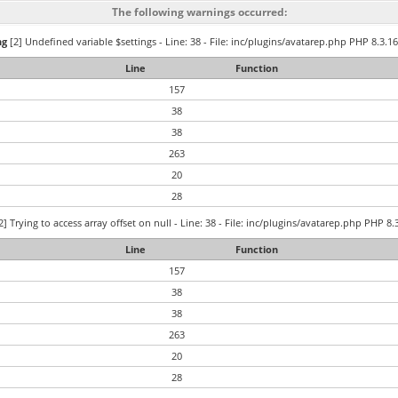
The following warnings occurred:
ng
[2] Undefined variable $settings - Line: 38 - File: inc/plugins/avatarep.php PHP 8.3.16
Line
Function
157
38
38
263
20
28
2] Trying to access array offset on null - Line: 38 - File: inc/plugins/avatarep.php PHP 8.
Line
Function
157
38
38
263
20
28