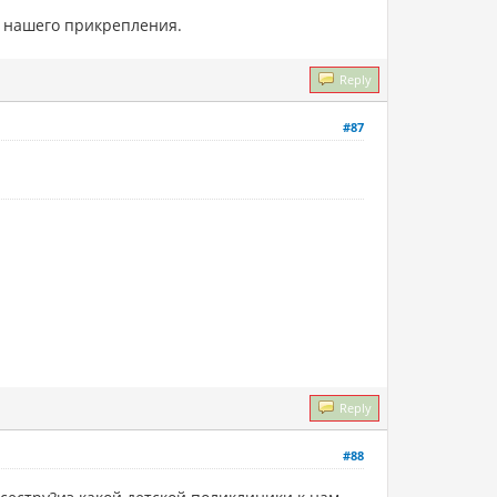
у нашего прикрепления.
Reply
#87
Reply
#88