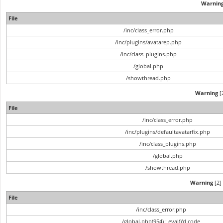
Warnin
File
/inc/class_error.php
/inc/plugins/avatarep.php
/inc/class_plugins.php
/global.php
/showthread.php
Warning
[2
File
/inc/class_error.php
/inc/plugins/defaultavatarfix.php
/inc/class_plugins.php
/global.php
/showthread.php
Warning
[2] 
File
/inc/class_error.php
/global.php(954) : eval()'d code