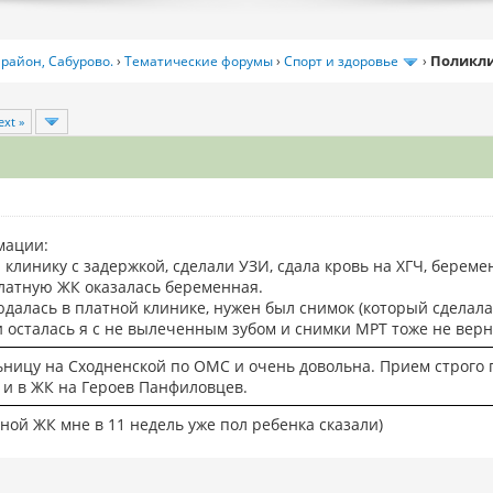
Поликли
район, Сабурово.
›
Тематические форумы
›
Спорт и здоровье
›
ext »
мации:
клинику с задержкой, сделали УЗИ, сдала кровь на ХГЧ, береме
платную ЖК оказалась беременная.
далась в платной клинике, нужен был снимок (который сделала 
и осталась я с не вылеченным зубом и снимки МРТ тоже не верну
ьницу на Сходненской по ОМС и очень довольна. Прием строго 
е и в ЖК на Героев Панфиловцев.
тной ЖК мне в 11 недель уже пол ребенка сказали)