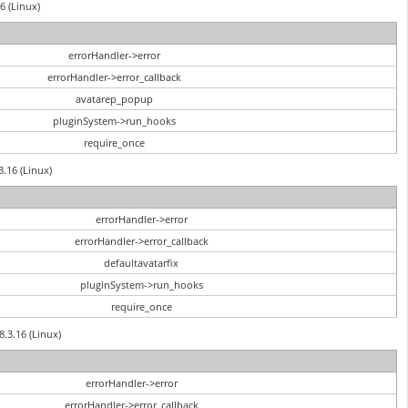
6 (Linux)
errorHandler->error
errorHandler->error_callback
avatarep_popup
pluginSystem->run_hooks
require_once
3.16 (Linux)
errorHandler->error
errorHandler->error_callback
defaultavatarfix
pluginSystem->run_hooks
require_once
8.3.16 (Linux)
errorHandler->error
errorHandler->error_callback