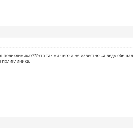
оя поликлиника????что так ни чего и не известно...а ведь обеща
и поликлиника.