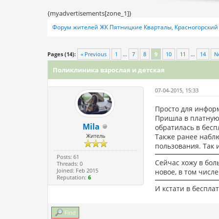
{myadvertisements[zone_1]}
Форум жителей ЖК Пятницкие Кварталы, Красногорский 
0 Vote(s) - 0 Average
1
2
3
4
5
Pages (14):
« Previous
1
…
7
8
9
10
11
…
14
N
Поликлиника взрослая и детская
07-04-2015, 15:33
Просто для инфор
Пришла в платную 
Mila
обратилась в бес
Житель
Также ранее наблю
пользования. Так 
Posts: 61
Сейчас хожу в бол
Threads: 0
Joined: Feb 2015
новое, в том числ
Reputation:
6
И кстати в беспла
Find