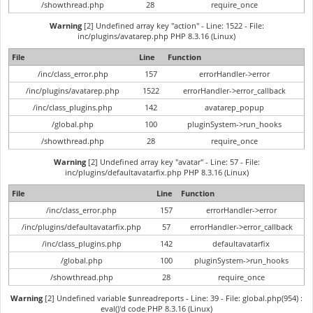
/showthread.php
28
require_once
Warning
[2] Undefined array key "action" - Line: 1522 - File:
inc/plugins/avatarep.php PHP 8.3.16 (Linux)
File
Line
Function
/inc/class_error.php
157
errorHandler->error
/inc/plugins/avatarep.php
1522
errorHandler->error_callback
/inc/class_plugins.php
142
avatarep_popup
/global.php
100
pluginSystem->run_hooks
/showthread.php
28
require_once
Warning
[2] Undefined array key "avatar" - Line: 57 - File:
inc/plugins/defaultavatarfix.php PHP 8.3.16 (Linux)
File
Line
Function
/inc/class_error.php
157
errorHandler->error
/inc/plugins/defaultavatarfix.php
57
errorHandler->error_callback
/inc/class_plugins.php
142
defaultavatarfix
/global.php
100
pluginSystem->run_hooks
/showthread.php
28
require_once
Warning
[2] Undefined variable $unreadreports - Line: 39 - File: global.php(954) :
eval()'d code PHP 8.3.16 (Linux)