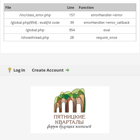
File
Line
Function
/inc/class_error.php
157
errorHandler->error
/global.php(954) : eval()'d code
39
errorHandler->error_callback
/global.php
954
eval
/showthread.php
28
require_once
Log In
Create Account