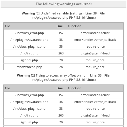
The following warnings occurred:
Warning
[2] Undefined variable $settings - Line: 38 - File:
inc/plugins/avatarep.php PHP 8.3.16 (Linux)
File
Line
Function
/inc/class_error.php
157
errorHandler->error
/inc/plugins/avatarep.php
38
errorHandler->error_callback
/inc/class_plugins.php
38
require_once
/inc/init.php
263
pluginSystem->load
/global.php
20
require_once
/showthread.php
28
require_once
Warning
[2] Trying to access array offset on null - Line: 38 - File:
inc/plugins/avatarep.php PHP 8.3.16 (Linux)
File
Line
Function
/inc/class_error.php
157
errorHandler->error
/inc/plugins/avatarep.php
38
errorHandler->error_callback
/inc/class_plugins.php
38
require_once
/inc/init.php
263
pluginSystem->load
/global.php
20
require_once