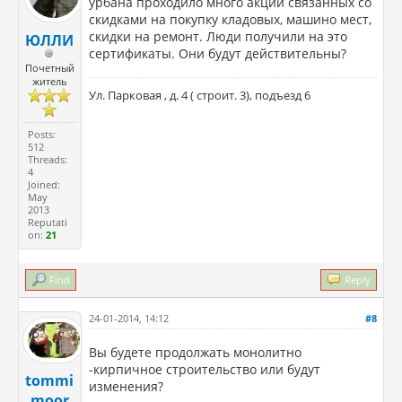
урбана проходило много акций связанных со
скидками на покупку кладовых, машино мест,
скидки на ремонт. Люди получили на это
ЮЛЛИ
сертификаты. Они будут действительны?
Почетный
житель
Ул. Парковая , д. 4 ( строит. 3), подъезд 6
Posts:
512
Threads:
4
Joined:
May
2013
Reputati
on:
21
Find
Reply
24-01-2014, 14:12
#8
Вы будете продолжать монолитно
-кирпичное строительство или будут
tommi
изменения?
moor