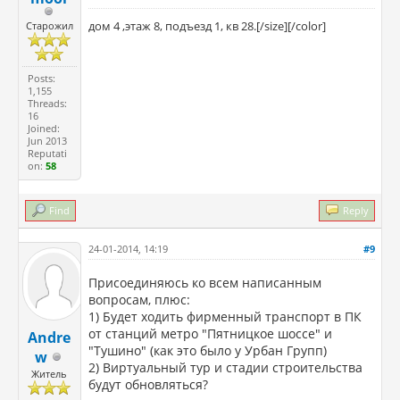
дом 4 ,этаж 8, подъезд 1, кв 28.[/size][/color]
Старожил
Posts:
1,155
Threads:
16
Joined:
Jun 2013
Reputati
on:
58
Find
Reply
24-01-2014, 14:19
#9
Присоединяюсь ко всем написанным
вопросам, плюс:
1) Будет ходить фирменный транспорт в ПК
от станций метро "Пятницкое шоссе" и
Andre
"Тушино" (как это было у Урбан Групп)
w
2) Виртуальный тур и стадии строительства
Житель
будут обновляться?