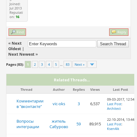
Joined:
Jul 2013
Reputati
on:
16
Find
Reply
«
Next
Oldest
|
Next Newest
»
Pages (83):
1
2
3
4
5
…
83
Next »
Related Threads…
Thread
Author
Replies
Views
Last Post
09-03-2017, 12:54
Комментарии
vic-oks
3
6,537
Last Post
:
в "вконтакте"
Architect
22-10-2014, 13:44
Вопросы
житель
59
89,915
Last Post
:
интеграции
Сабурово
Ksen4ik