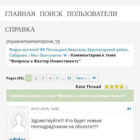
ГЛАВНАЯ
ПОИСК
ПОЛЬЗОВАТЕЛИ
СПРАВКА
{myadvertisements[zone_1]}
Форум жителей ЖК Пятницкие Кварталы, Красногорский район,
Комментарии к теме
Сабурово.
›
Мы
›
Болтология
›
"Вопросы к Вектор Инвестментс"
Pages (83):
1
2
3
4
5
…
83
Next »
Rate Thread
Комментарии к теме "Вопросы к Вектор Инвестментс"
24-01-2014, 14:00
#1
Здравствуйте!!! Кто будет новым
генподрядчиком на объекте???
adidas