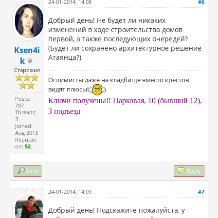
24-01-2014, 14:08
#6
Добрый день! Не будет ли никаких
изменений в ходе строительства домов
первой, а также последующих очередей?
(Будет ли сохранено архитектурное решение
Ksen4i
Атаянца?)
k
Старожил
Оптимисты даже на кладбище вместо крестов
видят плюсы!
Posts:
Ключи получены!! Парковая, 10 (бывший 12),
797
3 подъезд
Threads:
3
Joined:
Aug 2013
Reputati
on:
52
Find
Reply
24-01-2014, 14:09
#7
Добрый день! Подскажите пожалуйста, у