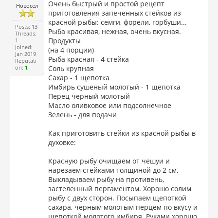
Очень быстрый и простой рецепт
Новосел
приготовления запеченных стейков из
красной рыбы: семги, форели, горбуши...
Posts: 13
Рыба красивая, нежная, очень вкусная.
Threads:
Продукты
1
Joined:
(на 4 порции)
Jan 2019
Рыба красная - 4 стейка
Reputati
on:
1
Соль крупная
Сахар - 1 щепотка
Имбирь сушеный молотый - 1 щепотка
Перец черный молотый
Масло оливковое или подсолнечное
Зелень - для подачи
Как приготовить стейки из красной рыбы в
духовке:
Красную рыбу очищаем от чешуи и
нарезаем стейками толщиной до 2 см.
Выкладываем рыбу на противень,
застеленный пергаментом. Хорошо солим
рыбу с двух сторон. Посыпаем щепоткой
сахара, черным молотым перцем по вкусу и
щепоткой молотого имбиря. Руками хорошо