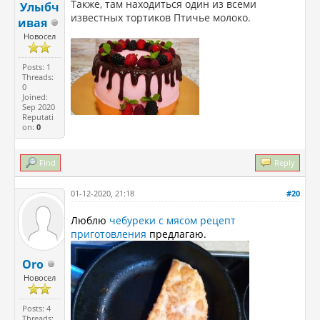
Также, там находиться один из всеми
Улыбч
известных тортиков Птичье молоко.
ивая
Новосел
Posts: 1
Threads:
0
Joined:
Sep 2020
Reputati
on:
0
Find
Reply
01-12-2020, 21:18
#20
Люблю
чебуреки с мясом рецепт
приготовления
предлагаю.
Oro
Новосел
Posts: 4
Threads: