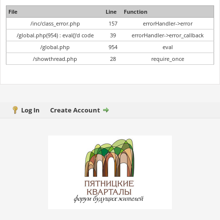
File
Line
Function
/inc/class_error.php
157
errorHandler->error
/global.php(954) : eval()'d code
39
errorHandler->error_callback
/global.php
954
eval
/showthread.php
28
require_once
Log In
Create Account