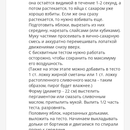
она остаётся видимой в течение 1-2 секунд, а
потом растекается, то яйца с сахаром уже
хорошо взбиты. Если же она сразу
растекается, то нужно взбивать еще.
Подготовить яблоки, вырезать из них
середину, нарезать слайсами (или кубиками).
Муку частями просеивать в яично-сахарную
смесь и аккуратно перемешивать лопаткой
движениями снизу вверх.
С бисквитным тестом нужно работать
осторожно, чтобы сохранить по максимуму
его воздушность.
(Также на этом этапе можно добавить в тесто
1 ст. ложку жирной сметаны или 1 ст. ложку
растопленного сливочного масла - таким
образом, пирог будет влажнее.)
Форму (диаметр - 22 см) выстелить
пергаментом или смазать сливочным
маслом, припылить мукой. Вылить 1/2 часть
теста, разровнять.
Половину яблок, нарезанных дольками,
выложить на тесто. Начинаем выкладывать
дольки от бортиков и двигаемся по спирали
прямо к середине.