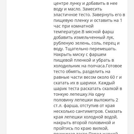
центре лунку и добавить в нее
воду и масло. Замесить
эластичное тесто. Завернуть его в
пищевую пленку и оставить на 1
час при комнатной
температуре.В мясной фарш
добавить измельченный лук,
рубленую зелень, соль, перец и
воду. Тщательно перемешать.
Накрыть миску с фаршем
пищевой пленкой и убрать в
холодильник на полчаса.Готовое
тесто обмять, разделить на
равные части весом около 60 г и
скатать их в шарики. Каждый
шарик теста раскатать скалкой в
тонкую лепешку.На одну
половину лепешки выложить 2
ст.л. фарша, отступив от края
несколько сантиметров. Смазать
края лепешки холодной водой,
накрыть второй половиной и
пройтись по краю вилкой,
прижимая тесто.Перед жаркой