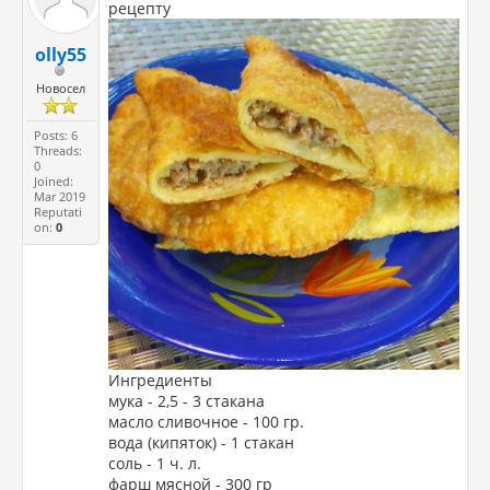
рецепту
olly55
Новосел
Posts: 6
Threads:
0
Joined:
Mar 2019
Reputati
on:
0
Ингредиенты
мука - 2,5 - 3 стакана
масло сливочное - 100 гр.
вода (кипяток) - 1 стакан
соль - 1 ч. л.
фарш мясной - 300 гр