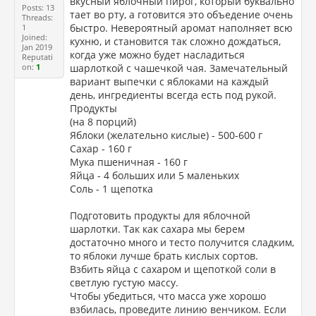
вкусный яблочный пирог, который буквально
Posts: 13
тает во рту, а готовится это объедение очень
Threads:
быстро. Невероятный аромат наполняет всю
1
Joined:
кухню, и становится так сложно дождаться,
Jan 2019
когда уже можно будет насладиться
Reputati
on:
1
шарлоткой с чашечкой чая. Замечательный
вариант выпечки с яблоками на каждый
день, ингредиенты всегда есть под рукой.
Продукты
(на 8 порций)
Яблоки (желательно кислые) - 500-600 г
Сахар - 160 г
Мука пшеничная - 160 г
Яйца - 4 больших или 5 маленьких
Соль - 1 щепотка
Подготовить продукты для яблочной
шарлотки. Так как сахара мы берем
достаточно много и тесто получится сладким,
то яблоки лучше брать кислых сортов.
Взбить яйца с сахаром и щепоткой соли в
светлую густую массу.
Чтобы убедиться, что масса уже хорошо
взбилась, проведите линию венчиком. Если