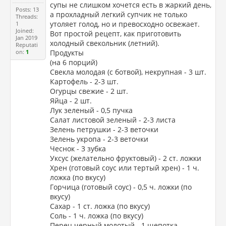
супы не слишком хочется есть в жаркий день,
Posts: 13
а прохладный легкий супчик не только
Threads:
утоляет голод, но и превосходно освежает.
1
Joined:
Вот простой рецепт, как приготовить
Jan 2019
холодный свекольник (летний).
Reputati
on:
1
Продукты
(на 6 порций)
Свекла молодая (с ботвой), некрупная - 3 шт.
Картофель - 2-3 шт.
Огурцы свежие - 2 шт.
Яйца - 2 шт.
Лук зеленый - 0,5 пучка
Салат листовой зеленый - 2-3 листа
Зелень петрушки - 2-3 веточки
Зелень укропа - 2-3 веточки
Чеснок - 3 зубка
Уксус (желательно фруктовый) - 2 ст. ложки
Хрен (готовый соус или тертый хрен) - 1 ч.
ложка (по вкусу)
Горчица (готовый соус) - 0,5 ч. ложки (по
вкусу)
Сахар - 1 ст. ложка (по вкусу)
Соль - 1 ч. ложка (по вкусу)
Перец черный молотый - 1 щепотка