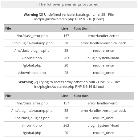
The following warnings occurred:
Warning
[2] Undefined variable $settings - Line: 38 - File:
inc/plugins/avatarep.php PHP 8.3.16 (Linux)
File
Line
Function
/inc/class_error.php
157
errorHandler->error
/inc/plugins/avatarep.php
38
errorHandler->error_callback
/inc/class_plugins.php
38
require_once
/inc/init.php
263
pluginSystem->load
/global.php
20
require_once
/showthread.php
28
require_once
Warning
[2] Trying to access array offset on null - Line: 38 - File:
inc/plugins/avatarep.php PHP 8.3.16 (Linux)
File
Line
Function
/inc/class_error.php
157
errorHandler->error
/inc/plugins/avatarep.php
38
errorHandler->error_callback
/inc/class_plugins.php
38
require_once
/inc/init.php
263
pluginSystem->load
/global.php
20
require_once