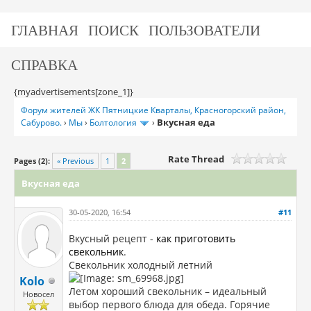
ГЛАВНАЯ
ПОИСК
ПОЛЬЗОВАТЕЛИ
СПРАВКА
{myadvertisements[zone_1]}
Форум жителей ЖК Пятницкие Кварталы, Красногорский район,
Вкусная еда
Сабурово.
›
Мы
›
Болтология
›
Rate Thread
Pages (2):
« Previous
1
2
Вкусная еда
30-05-2020, 16:54
#11
Вкусный рецепт -
как приготовить
свекольник
.
Свекольник холодный летний
Kolo
Летом хороший свекольник – идеальный
Новосел
выбор первого блюда для обеда. Горячие