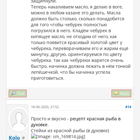
защипнули.
Теперь накаливаем масло, я делаю в воге,
можно в любом казане это делать. Масла
должно быть столько, сколько понадобится
для того чтобы чебурек полностью
погрузился в него. Кладём чебурек в
кипящее масло, не отходим от него, как
только появится красивый золотой цвет у
чебурека, переворачиваем его и жарим ещё
минутку, другую, ориентируемся по цвету
чебурека. так как чебуреки жарятся очень
быстро, начинка должна лежать в нём тонкой
лепёшечкой, что бы начинка успела
приготовиться.
Find
Reply
18-06-2020, 21:52
#14
Просто и вкусно -
рецепт красная рыба в
духовке
.
Стейки из красной рыбы (в духовке)
Kolo