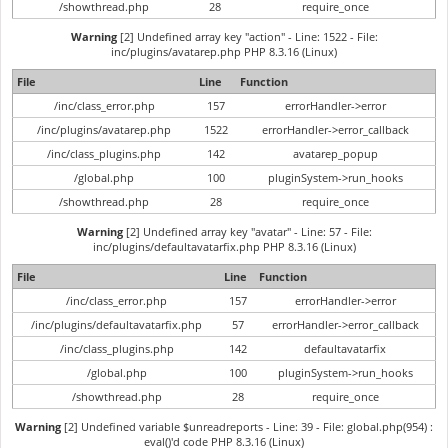
/showthread.php
28
require_once
Warning
[2] Undefined array key "action" - Line: 1522 - File:
inc/plugins/avatarep.php PHP 8.3.16 (Linux)
File
Line
Function
/inc/class_error.php
157
errorHandler->error
/inc/plugins/avatarep.php
1522
errorHandler->error_callback
/inc/class_plugins.php
142
avatarep_popup
/global.php
100
pluginSystem->run_hooks
/showthread.php
28
require_once
Warning
[2] Undefined array key "avatar" - Line: 57 - File:
inc/plugins/defaultavatarfix.php PHP 8.3.16 (Linux)
File
Line
Function
/inc/class_error.php
157
errorHandler->error
/inc/plugins/defaultavatarfix.php
57
errorHandler->error_callback
/inc/class_plugins.php
142
defaultavatarfix
/global.php
100
pluginSystem->run_hooks
/showthread.php
28
require_once
Warning
[2] Undefined variable $unreadreports - Line: 39 - File: global.php(954) :
eval()'d code PHP 8.3.16 (Linux)