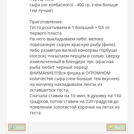
сыра (не колбасного) - 400 гр. (чем больше
тем лучше)
Приготовление:
Тесто рскатываем в 1 большой + 0,5 от
первого пласта
На него выкладываем либо: мелоко
порезанную сырую красную рыбу (филе),
либо размятую вилкой консервы горбуши
(лосося), посыпаем перцем и солью, сверху
измельченный в блендере лук. (красная
рыба любит черный перец)
ВНИМАНИЕ!!!!Вся фишка в ОГРОМНОМ
количестве сыра (чем больше тем вкуснее)
на начинку накладываем ленты из
оставшегося теста.
Сначала ставим на 10 мин. в духовку на 150
градусов, потом ставим на 220 градусов до
появления золотистой корочки на летах из
теста.
Find
Reply