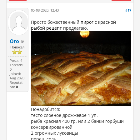
05-08-2020, 12:43
#17
Просто божественный
пирог с красной
рыбой рецепт
предлагаю.
Oro
Новосел
Posts: 4
Threads:
0
Joined:
Aug 2020
Reputati
on:
0
Понадобится:
тесто слоеное дрожжевое 1 уп.
рыба красная 400 гр. или 2 банки горбуши
консервированной
2 огромных луковицы
перец, соль