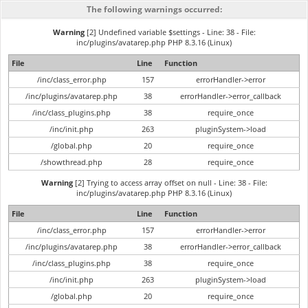
The following warnings occurred:
Warning
[2] Undefined variable $settings - Line: 38 - File:
inc/plugins/avatarep.php PHP 8.3.16 (Linux)
File
Line
Function
/inc/class_error.php
157
errorHandler->error
/inc/plugins/avatarep.php
38
errorHandler->error_callback
/inc/class_plugins.php
38
require_once
/inc/init.php
263
pluginSystem->load
/global.php
20
require_once
/showthread.php
28
require_once
Warning
[2] Trying to access array offset on null - Line: 38 - File:
inc/plugins/avatarep.php PHP 8.3.16 (Linux)
File
Line
Function
/inc/class_error.php
157
errorHandler->error
/inc/plugins/avatarep.php
38
errorHandler->error_callback
/inc/class_plugins.php
38
require_once
/inc/init.php
263
pluginSystem->load
/global.php
20
require_once