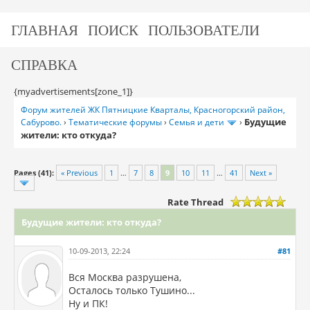
ГЛАВНАЯ
ПОИСК
ПОЛЬЗОВАТЕЛИ
СПРАВКА
{myadvertisements[zone_1]}
Форум жителей ЖК Пятницкие Кварталы, Красногорский район,
Будущие
Сабурово.
›
Тематические форумы
›
Семья и дети
›
жители: кто откуда?
Pages (41):
« Previous
1
…
7
8
9
10
11
…
41
Next »
Rate Thread
Будущие жители: кто откуда?
10-09-2013, 22:24
#81
Вся Москва разрушена,
Осталось только Тушино...
Ну и ПК!