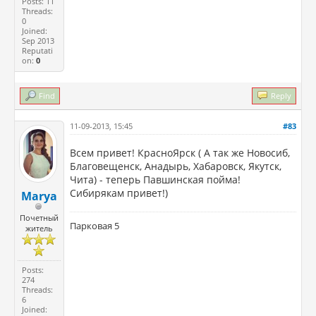
Posts: 11
Threads:
0
Joined:
Sep 2013
Reputati
on:
0
Find
Reply
11-09-2013, 15:45
#83
Всем привет! КрасноЯрск ( А так же Новосиб,
Благовещенск, Анадырь, Хабаровск, Якутск,
Чита) - теперь Павшинская пойма!
Сибирякам привет!)
Marya
Почетный
Парковая 5
житель
Posts:
274
Threads:
6
Joined: