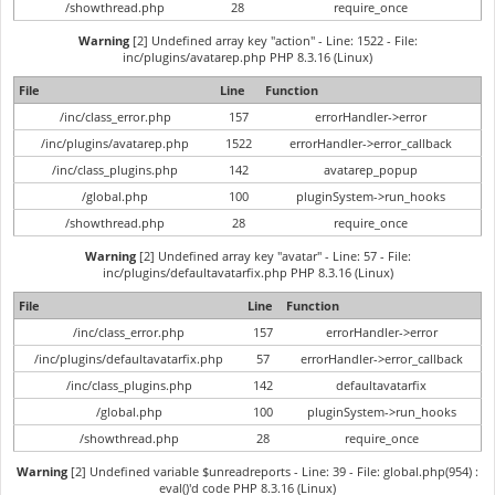
/showthread.php
28
require_once
Warning
[2] Undefined array key "action" - Line: 1522 - File:
inc/plugins/avatarep.php PHP 8.3.16 (Linux)
File
Line
Function
/inc/class_error.php
157
errorHandler->error
/inc/plugins/avatarep.php
1522
errorHandler->error_callback
/inc/class_plugins.php
142
avatarep_popup
/global.php
100
pluginSystem->run_hooks
/showthread.php
28
require_once
Warning
[2] Undefined array key "avatar" - Line: 57 - File:
inc/plugins/defaultavatarfix.php PHP 8.3.16 (Linux)
File
Line
Function
/inc/class_error.php
157
errorHandler->error
/inc/plugins/defaultavatarfix.php
57
errorHandler->error_callback
/inc/class_plugins.php
142
defaultavatarfix
/global.php
100
pluginSystem->run_hooks
/showthread.php
28
require_once
Warning
[2] Undefined variable $unreadreports - Line: 39 - File: global.php(954) :
eval()'d code PHP 8.3.16 (Linux)