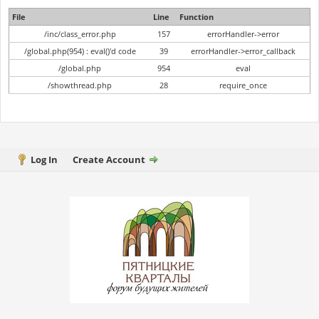
File
Line
Function
/inc/class_error.php
157
errorHandler->error
/global.php(954) : eval()'d code
39
errorHandler->error_callback
/global.php
954
eval
/showthread.php
28
require_once
Log In
Create Account