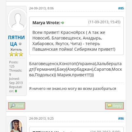
24-09-2013, 8:06
#85
(11-09-2013, 15:45)
Marya Wrote:
Всем привет! КрасноЯрск ( А так же
ПЯТНИ
Новосиб, Благовещенск, Анадырь,
ЦА
Хабаровск, Якутск, Чита) - теперь
Павшинская пойма! Сибирякам привет!)
Житель
Posts:
Благовещенск,Конотоп(Украина),Хальбершта
125
дт(Германия),Баку(Азербаджан),Саратов,Моск
Threads:
ва,Подольск)) Мария,привет!!!)))
9
Joined:
Sep 2013
Reputati
Я ничего не знаю,но могу во всем разобраться
on:
8
Find
Reply
24-09-2013, 9:25
#86