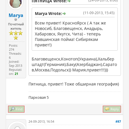
(24-09-2013, 8:06)
ПЯТНИЦА Wrote:
(11-09-2013, 15:45)
Marya Wrote:
Marya
Всем привет! КрасноЯрск ( А так же
Почетный
Новосиб, Благовещенск, Анадырь,
житель
Хабаровск, Якутск, Чита) - теперь
Павшинская пойма! Сибирякам
привет!)
Posts:
274
Threads:
6
Благовещенск,Конотоп(Украина),Хальбер
Joined:
штадт(Германия),Баку(Азербаджан),Сарато
Sep 2013
в,Москва,Подольск)) Мария,привет!!!)))
Reputati
on:
21
Пятница, привет! Тоже обширная география)
Парковая 5
Find
Reply
24-09-2013, 16:54
#87