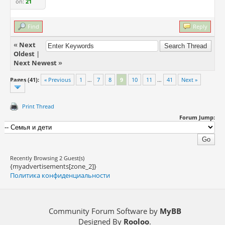
on:
21
Find
Reply
«
Next
Oldest
|
Next Newest
»
Pages (41):
« Previous
1
…
7
8
9
10
11
…
41
Next »
Print Thread
Forum Jump:
Recently Browsing 2 Guest(s)
{myadvertisements[zone_2]}
Политика конфиденциальности
Community Forum Software by
MyBB
Designed By
Rooloo
.