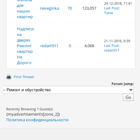
24-12-2018, 11:41
для
neveginka
70
123,057
Last Post
:
наших
Tiana
квартир
Надписи
на
дверях
21-11-2016, 0:39
Ремонт
redart911
0
4,068
Last Post
:
redart911
квартир
Не
Дорого
Print Thread
Forum Jump:
Recently Browsing 1 Guest(s)
{myadvertisements[zone_2]}
Политика конфиденциальности