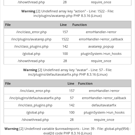
/showthread.php
28
require_once
Warning
[2] Undefined array key "action" - Line: 1522 - File:
inc/plugins/avatarep.php PHP 8.3.16 (Linux)
File
Line
Function
/inc/class_error.php
157
errorHandler->error
/inc/plugins/avatarep.php
1522
errorHandler->error_callback
/inc/class_plugins.php
142
avatarep_popup
/global.php
100
pluginSystem->run_hooks
/showthread.php
28
require_once
Warning
[2] Undefined array key "avatar" - Line: 57 - File:
inc/plugins/defaultavatarfix.php PHP 8.3.16 (Linux)
File
Line
Function
/inc/class_error.php
157
errorHandler->error
/inc/plugins/defaultavatarfix.php
57
errorHandler->error_callback
/inc/class_plugins.php
142
defaultavatarfix
/global.php
100
pluginSystem->run_hooks
/showthread.php
28
require_once
Warning
[2] Undefined variable $unreadreports - Line: 39 - File: global.php(954) :
eval()'d code PHP 8.3.16 (Linux)