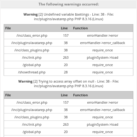
The following warnings occurred:
Warning
[2] Undefined variable $settings - Line: 38 - File:
inc/plugins/avatarep.php PHP 8.3.16 (Linux)
File
Line
Function
/inc/class_error.php
157
errorHandler->error
/inc/plugins/avatarep.php
38
errorHandler->error_callback
/inc/class_plugins.php
38
require_once
/inc/init.php
263
pluginSystem->load
/global.php
20
require_once
/showthread.php
28
require_once
Warning
[2] Trying to access array offset on null - Line: 38 - File:
inc/plugins/avatarep.php PHP 8.3.16 (Linux)
File
Line
Function
/inc/class_error.php
157
errorHandler->error
/inc/plugins/avatarep.php
38
errorHandler->error_callback
/inc/class_plugins.php
38
require_once
/inc/init.php
263
pluginSystem->load
/global.php
20
require_once