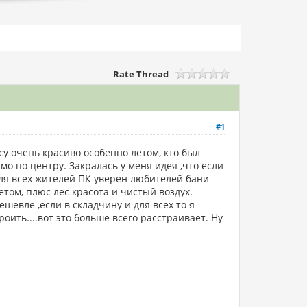
Rate Thread
#1
су очень красиво особенно летом, кто был
о по центру. Закралась у меня идея ,что если
для всех жителей ПК уверен любителей бани
етом, плюс лес красота и чистый воздух.
шевле ,если в складчину и для всех то я
оить....вот это больше всего расстраивает. Ну