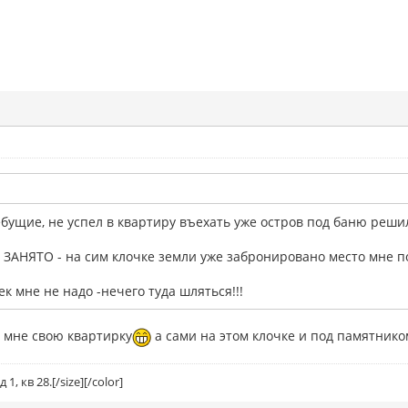
ебущие, не успел в квартиру въехать уже остров под баню реши
ЗАНЯТО - на сим клочке земли уже забронировано место мне под
к мне не надо -нечего туда шляться!!!
 мне свою квартирку
а сами на этом клочке и под памятнико
1, кв 28.[/size][/color]