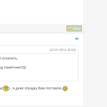
Reply
#5
(22-01-2014, 20:52)
л отхапать.
 памятник!!!)))
м
, я даже оградку Вам поставлю.