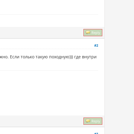
Reply
#2
жно. Если только такую походную))) где внутри
Reply
#3