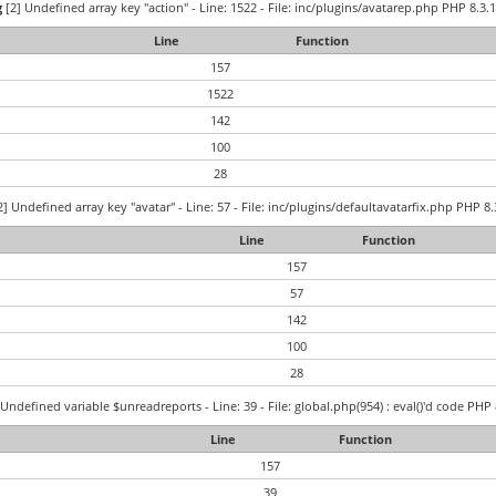
g
[2] Undefined array key "action" - Line: 1522 - File: inc/plugins/avatarep.php PHP 8.3.1
Line
Function
157
1522
142
100
28
] Undefined array key "avatar" - Line: 57 - File: inc/plugins/defaultavatarfix.php PHP 8.
Line
Function
157
57
142
100
28
Undefined variable $unreadreports - Line: 39 - File: global.php(954) : eval()'d code PHP 
Line
Function
157
39