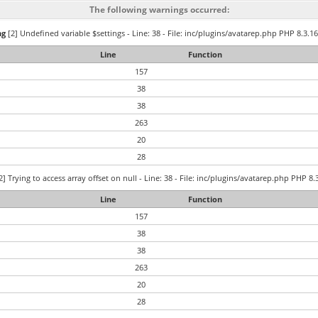
The following warnings occurred:
ng
[2] Undefined variable $settings - Line: 38 - File: inc/plugins/avatarep.php PHP 8.3.16
Line
Function
157
38
38
263
20
28
2] Trying to access array offset on null - Line: 38 - File: inc/plugins/avatarep.php PHP 8.
Line
Function
157
38
38
263
20
28