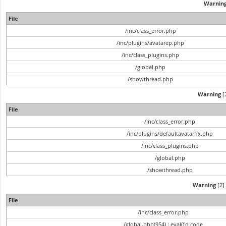
Warnin
File
/inc/class_error.php
/inc/plugins/avatarep.php
/inc/class_plugins.php
/global.php
/showthread.php
Warning
[2
File
/inc/class_error.php
/inc/plugins/defaultavatarfix.php
/inc/class_plugins.php
/global.php
/showthread.php
Warning
[2] 
File
/inc/class_error.php
/global.php(954) : eval()'d code