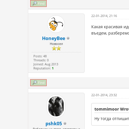
Find
22-01-2014, 21:16
Какая красивая ид
въедем, разберемс
HoneyBee
Новосел
Posts: 48
Threads: 0
Joined: Aug 2013
Reputation:
1
Find
22-01-2014, 23:32
tommimoor Wrot
Ну тогда отпиши
pshk05
Работник на дядю, квартиру и