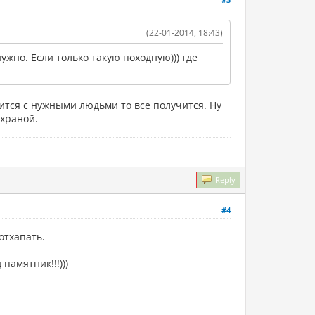
(22-01-2014, 18:43)
ужно. Если только такую походную))) где
рится с нужными людьми то все получится. Ну
охраной.
Reply
#4
отхапать.
памятник!!!)))