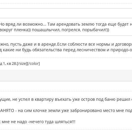
 Но вряд ли возможно... Там арендовать землю тогда еще будет н
 вокруг пленка)) пошашлычил, погрелся, порыбачил!))
ожно, пусть даже и в аренде.Если соблюсти все нормы и догово
д какие ни будь обязательства перед лесничеством и природо-
1, кв 28.[/size][/color]
бущие, не успел в квартиру въехать уже остров под баню решил 
АНЯТО - на сим клочке земли уже забронировано место мне под 
 мне не надо -нечего туда шляться!!!