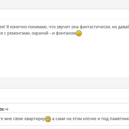
ея! Я конечно понимаю, что звучит она фантастически, но дава
я с ремонтами, охраной - и фонтаном
e:
те мне свою квартирку
а сами на этом клочке и под памятни