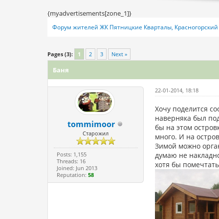
{myadvertisements[zone_1]}
Форум жителей ЖК Пятницкие Кварталы, Красногорский 
0 Vote(s) - 0 Average
1
2
3
4
5
Pages (3):
1
2
3
Next »
Баня
22-01-2014, 18:18
Хочу поделится со
наверняка был под
tommimoor
бы на этом остров
Старожил
много. И на остро
Зимой можно орган
Posts: 1,155
думаю не накладно
Threads: 16
хотя бы помечтать
Joined: Jun 2013
Reputation:
58