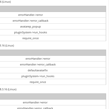
6 (Linux)
errorHandler->error
errorHandler->error_callback
avatarep_popup
pluginSystem->run_hooks
require_once
3.16 (Linux)
errorHandler->error
errorHandler->error_callback
defaultavatarfix
pluginSystem->run_hooks
require_once
8.3.16 (Linux)
errorHandler->error
errorHandler->error_callback