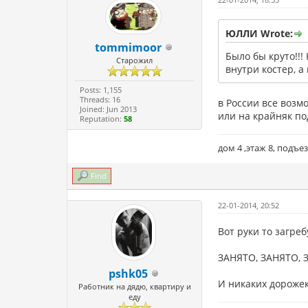
ЮЛЛИ Wrote:
tommimoor
Было бы круто!!!
Старожил
внутри костер, а
Posts: 1,155
Threads: 16
в России все возм
Joined: Jun 2013
или на крайняк по
Reputation:
58
дом 4 ,этаж 8, подъезд 
Find
22-01-2014, 20:52
Вот руки то загре
ЗАНЯТО, ЗАНЯТО, З
pshk05
И никаких дорожек
Работник на дядю, квартиру и
еду